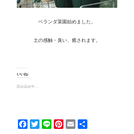
ベランダ菜園始めました。
土の感触・臭い、癒されます。
いいね:
読み込み中…
F
T
Li
Pi
E
共
a
wi
n
nt
m
有