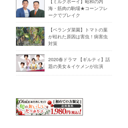
【ミルクボーイ】昭和の内
海・筋肉の駒場★コーンフレ
ークでブレイク
【ベランダ菜園】トマトの葉
が枯れた原因は害虫！病害虫
対策
2020春ドラマ 【ギルティ】話
題の美女＆イケメンが出演