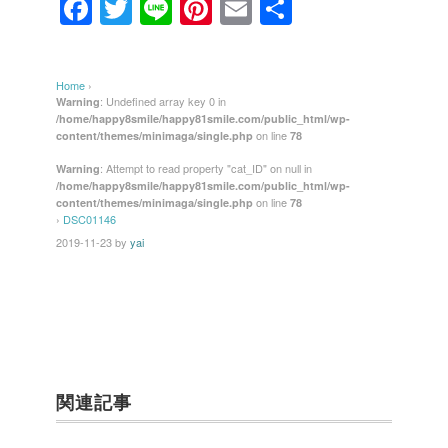
F
T
Li
Pi
E
共
a
wi
n
nt
m
有
c
tt
e
er
ail
Home
›
e
er
e
: Undefined array key 0 in
Warning
/home/happy8smile/happy81smile.com/public_html/wp-
b
st
on line
content/themes/minimaga/single.php
78
o
: Attempt to read property "cat_ID" on null in
Warning
/home/happy8smile/happy81smile.com/public_html/wp-
o
on line
content/themes/minimaga/single.php
78
k
›
DSC01146
2019-11-23
by
yai
関連記事