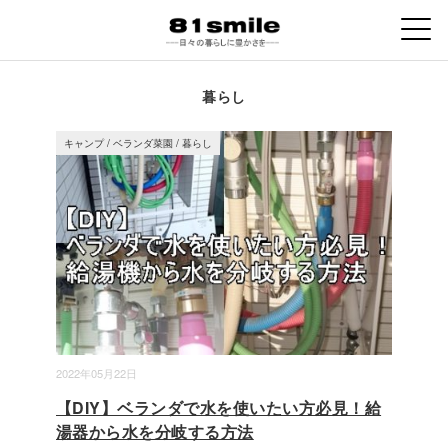
暮らし
キャンプ
/
ベランダ菜園
/
暮らし
2022年05月22日
【DIY】ベランダで水を使いたい方必見！給
湯器から水を分岐する方法