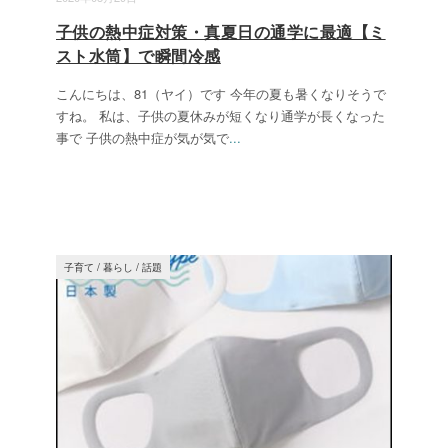
子供の熱中症対策・真夏日の通学に最適【ミ
スト水筒】で瞬間冷感
こんにちは、81（ヤイ）です 今年の夏も暑くなりそうで
すね。 私は、子供の夏休みが短くなり通学が長くなった
事で 子供の熱中症が気が気で
...
子育て
/
暮らし
/
話題