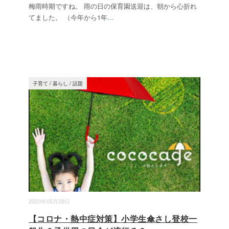
梅雨時期ですね。 雨の日の保育園送迎は、朝から心折れ
てました。 （今年から1年
...
子育て
/
暮らし
/
話題
2020年05月29日
【コロナ・熱中症対策】小学生傘さし登校一