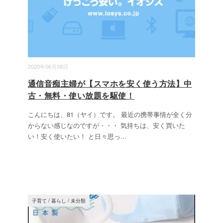
2020年06月08日
通信音痴主婦が【スマホを安く使う方法】中
古・無料・使い放題を駆使！
こんにちは、81（ヤイ）です。 最近の携帯事情が全く分
からない感じなのですが・・・ 気持ちは、安く買いた
い！安く使いたい！ と日々思っ
...
子育て
/
暮らし
/
未分類