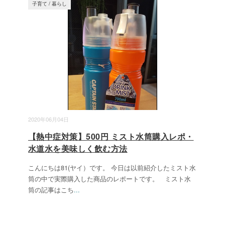
子育て
/
暮らし
2020年06月04日
【熱中症対策】500円 ミスト水筒購入レポ・
水道水を美味しく飲む方法
こんにちは81(ヤイ）です。 今日は以前紹介したミスト水
筒の中で実際購入した商品のレポートです。 ミスト水
筒の記事はこち
...