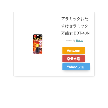
アラミックおた
すけセラミック
万能炭 BBT-48N
created by
Rinker
Amazon
楽天市場
Yahooショ
ッピング