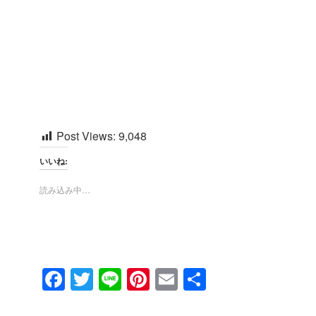
Post Views:
9,048
いいね:
読み込み中…
F
T
Li
Pi
E
共
a
wi
n
nt
m
有