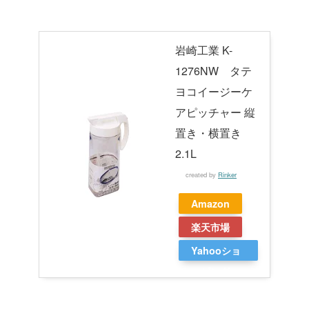
岩崎工業 K-
1276NW タテ
ヨコイージーケ
アピッチャー 縦
置き・横置き
2.1L
created by
Rinker
Amazon
楽天市場
Yahooショ
ッピング