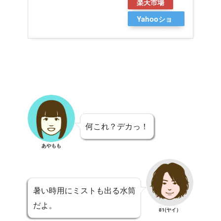
楽天市場
Yahooショ
ッピング
何これ？デカっ！
あやもも
暑い時用にミストも出る水筒
だよ。
81(ヤイ）