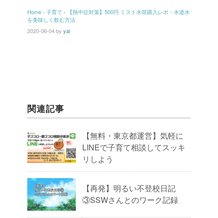
c
tt
e
er
ail
Home
›
子育て
›
【熱中症対策】500円 ミスト水筒購入レポ・水道水
e
er
e
を美味しく飲む方法
b
st
2020-06-04
by
yai
o
o
k
関連記事
【無料・東京都運営】気軽に
LINEで子育て相談してスッキ
リしよう
【再発】明るい不登校日記
③SSWさんとのワーク記録