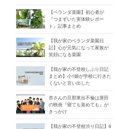
【ベランダ菜園】初心者が
『つまずいた実体験レポー
ト』記事まとめ
【我が家のベランダ菜園日
記】心が元気になって家族が
笑顔になる菜園
【我が家の不登校しぶり日記
まとめ】小1娘が学校に行きた
くないと言い出した
杏さんの旦那東出不倫は唐田
の映画『寝ても覚めても』が
きっかけ
【我が家の不登校渋り日記】6