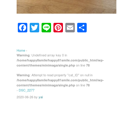
F
T
Li
Pi
E
共
a
wi
n
nt
m
有
c
tt
e
er
ail
Home
›
e
er
e
: Undefined array key 0 in
Warning
/home/happy8smile/happy81smile.com/public_html/wp-
b
st
on line
content/themes/minimaga/single.php
78
o
: Attempt to read property "cat_ID" on null in
Warning
/home/happy8smile/happy81smile.com/public_html/wp-
o
on line
content/themes/minimaga/single.php
78
k
›
DSC_2277
2020-06-26
by
yai