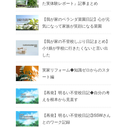
た実体験レポート』記事まとめ
【我が家のベランダ菜園日記】心が元
気になって家族が笑顔になる菜園
【我が家の不登校しぶり日記まとめ】
小1娘が学校に行きたくないと言い出
した
実家リフォーム◆知識ゼロからのスタ
ート編
【再発】明るい不登校日記◆自分の考
えを根本から見直す
【再発】明るい不登校日記③SSWさん
とのワーク記録