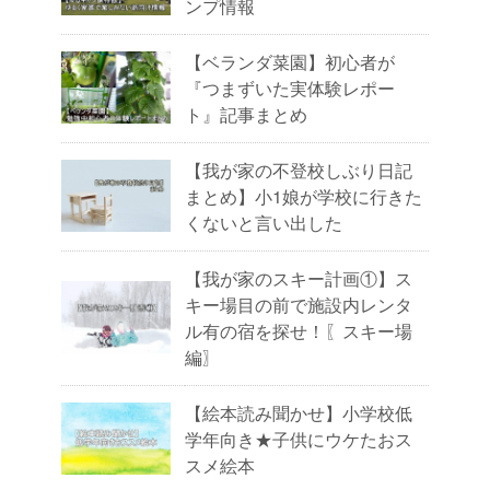
ンプ情報
【ベランダ菜園】初心者が
『つまずいた実体験レポー
ト』記事まとめ
【我が家の不登校しぶり日記
まとめ】小1娘が学校に行きた
くないと言い出した
【我が家のスキー計画①】ス
キー場目の前で施設内レンタ
ル有の宿を探せ！〖スキー場
編〗
【絵本読み聞かせ】小学校低
学年向き★子供にウケたおス
スメ絵本