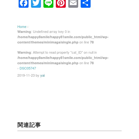
F
T
Li
Pi
E
共
a
wi
n
nt
m
有
c
tt
e
er
ail
Home
›
e
er
e
: Undefined array key 0 in
Warning
/home/happy8smile/happy81smile.com/public_html/wp-
b
st
on line
content/themes/minimaga/single.php
78
o
: Attempt to read property "cat_ID" on null in
Warning
/home/happy8smile/happy81smile.com/public_html/wp-
o
on line
content/themes/minimaga/single.php
78
k
›
DSC05747
2019-11-23
by
yai
関連記事