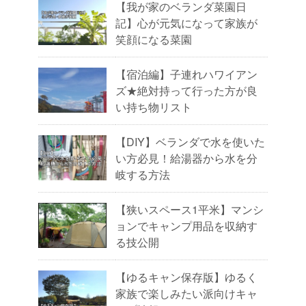
【我が家のベランダ菜園日
記】心が元気になって家族が
笑顔になる菜園
【宿泊編】子連れハワイアン
ズ★絶対持って行った方が良
い持ち物リスト
【DIY】ベランダで水を使いた
い方必見！給湯器から水を分
岐する方法
【狭いスペース1平米】マンシ
ョンでキャンプ用品を収納す
る技公開
【ゆるキャン保存版】ゆるく
家族で楽しみたい派向けキャ