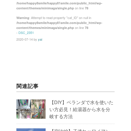
/home/happy8smile/happy81smile.com/public_html/wp-
b
st
on line
content/themes/minimaga/single.php
78
o
: Attempt to read property "cat_ID" on null in
Warning
/home/happy8smile/happy81smile.com/public_html/wp-
o
on line
content/themes/minimaga/single.php
78
k
›
DSC_2351
2020-07-14
by
yai
関連記事
【DIY】ベランダで水を使いた
い方必見！給湯器から水を分
岐する方法