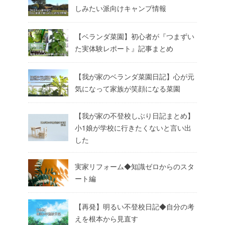
しみたい派向けキャンプ情報
【ベランダ菜園】初心者が『つまずい
た実体験レポート』記事まとめ
【我が家のベランダ菜園日記】心が元
気になって家族が笑顔になる菜園
【我が家の不登校しぶり日記まとめ】
小1娘が学校に行きたくないと言い出
した
実家リフォーム◆知識ゼロからのスタ
ート編
【再発】明るい不登校日記◆自分の考
えを根本から見直す