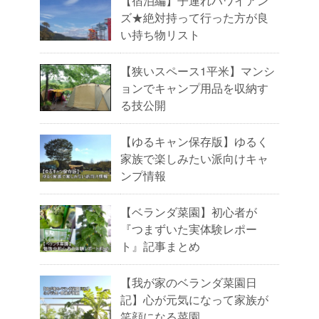
【宿泊編】子連れハワイアン
ズ★絶対持って行った方が良
い持ち物リスト
【狭いスペース1平米】マンシ
ョンでキャンプ用品を収納す
る技公開
【ゆるキャン保存版】ゆるく
家族で楽しみたい派向けキャ
ンプ情報
【ベランダ菜園】初心者が
『つまずいた実体験レポー
ト』記事まとめ
【我が家のベランダ菜園日
記】心が元気になって家族が
笑顔になる菜園