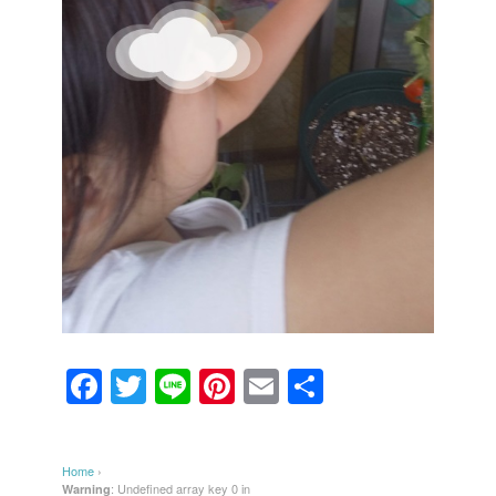
F
T
Li
Pi
E
共
a
wi
n
nt
m
有
c
tt
e
er
ail
Home
›
e
er
e
: Undefined array key 0 in
Warning