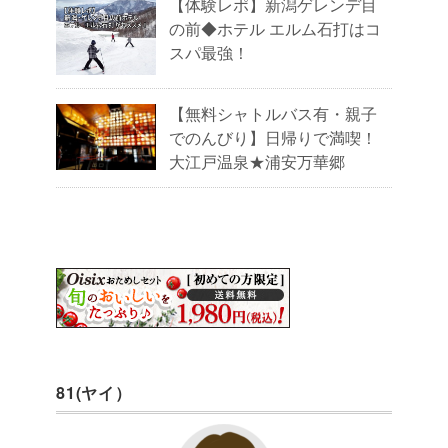
【体験レポ】新潟ゲレンデ目
の前◆ホテル エルム石打はコ
スパ最強！
【無料シャトルバス有・親子
でのんびり】日帰りで満喫！
大江戸温泉★浦安万華郷
81(ヤイ）