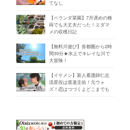
てなし
【ベランダ菜園】7月遅めの種
蒔でも大丈夫だった！エダマ
メの収穫日記
【無料川遊び】首都圏から2時
間30分★水上でキレイな川で
大冒険！
【イケメン】新人看護師仁志
流星役は渡邉圭佑！元ウォ
ズ！恋はつづくよどこまでも