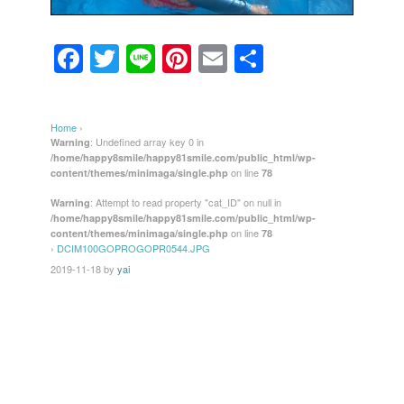
F
T
Li
Pi
E
共
a
wi
n
nt
m
有
c
tt
e
er
ail
Home
›
e
er
e
: Undefined array key 0 in
Warning
/home/happy8smile/happy81smile.com/public_html/wp-
b
st
on line
content/themes/minimaga/single.php
78
o
: Attempt to read property "cat_ID" on null in
Warning
/home/happy8smile/happy81smile.com/public_html/wp-
o
on line
content/themes/minimaga/single.php
78
k
›
DCIM100GOPROGOPR0544.JPG
2019-11-18
by
yai