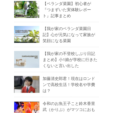
【ベランダ菜園】初心者が
『つまずいた実体験レポー
ト』記事まとめ
【我が家のベランダ菜園日
記】心が元気になって家族が
笑顔になる菜園
【我が家の不登校しぶり日記
まとめ】小1娘が学校に行きた
くないと言い出した
加藤清史郎君！現在はロンド
ンで高校生活！学校名や学費
は？
令和のお魚王子こと鈴木香里
武（かりぶ）がマツコにおも