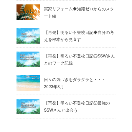
実家リフォーム◆知識ゼロからのスタ
ート編
【再発】明るい不登校日記◆自分の考
えを根本から見直す
【再発】明るい不登校日記③SSWさん
とのワーク記録
日々の気づきをダラダラと・・・
2023年3月
【再発】明るい不登校日記②最強の
SSWさんと出会う