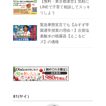
【無料・東京都運営】気軽に
LINEで子育て相談してスッキ
リしよう
緊急事態宣言でも【みすず学
園通常授業の理由！】次亜塩
素酸水の噴霧器【えこるビ
ズ】の価格
81(ヤイ）