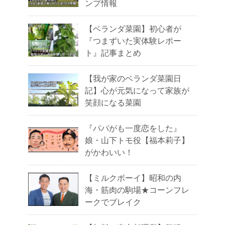
ンプ情報
【ベランダ菜園】初心者が
『つまずいた実体験レポー
ト』記事まとめ
【我が家のベランダ菜園日
記】心が元気になって家族が
笑顔になる菜園
『パパがも一度恋をした』
娘・山下トモ役【福本莉子】
がかわいい！
【ミルクボーイ】昭和の内
海・筋肉の駒場★コーンフレ
ークでブレイク