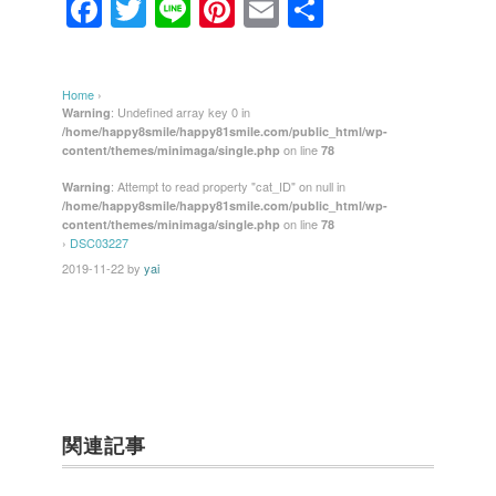
F
T
Li
Pi
E
共
a
wi
n
nt
m
有
c
tt
e
er
ail
Home
›
e
er
e
: Undefined array key 0 in
Warning
/home/happy8smile/happy81smile.com/public_html/wp-
b
st
on line
content/themes/minimaga/single.php
78
o
: Attempt to read property "cat_ID" on null in
Warning
/home/happy8smile/happy81smile.com/public_html/wp-
o
on line
content/themes/minimaga/single.php
78
k
›
DSC03227
2019-11-22
by
yai
関連記事