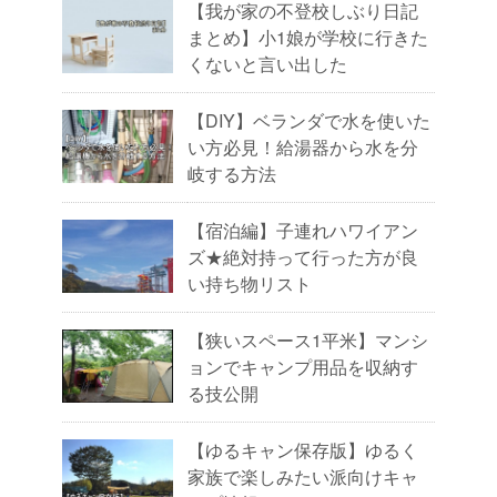
【我が家の不登校しぶり日記
まとめ】小1娘が学校に行きた
くないと言い出した
【DIY】ベランダで水を使いた
い方必見！給湯器から水を分
岐する方法
【宿泊編】子連れハワイアン
ズ★絶対持って行った方が良
い持ち物リスト
【狭いスペース1平米】マンシ
ョンでキャンプ用品を収納す
る技公開
【ゆるキャン保存版】ゆるく
家族で楽しみたい派向けキャ