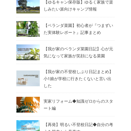
【ゆるキャン保存版】ゆるく家族で楽
しみたい派向けキャンプ情報
【ベランダ菜園】初心者が『つまずい
た実体験レポート』記事まとめ
【我が家のベランダ菜園日記】心が元
気になって家族が笑顔になる菜園
【我が家の不登校しぶり日記まとめ】
小1娘が学校に行きたくないと言い出
した
実家リフォーム◆知識ゼロからのスタ
ート編
【再発】明るい不登校日記◆自分の考