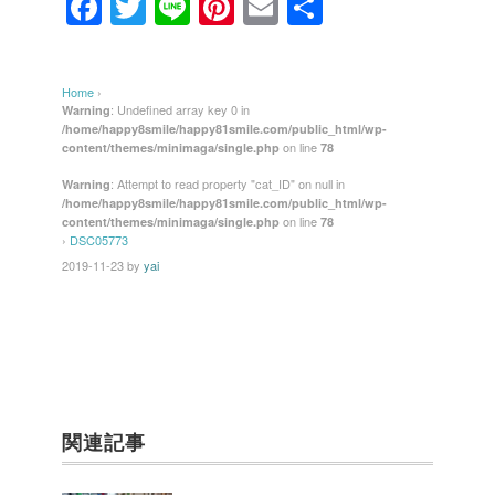
F
T
Li
Pi
E
共
a
wi
n
nt
m
有
c
tt
e
er
ail
Home
›
e
er
e
: Undefined array key 0 in
Warning
/home/happy8smile/happy81smile.com/public_html/wp-
b
st
on line
content/themes/minimaga/single.php
78
o
: Attempt to read property "cat_ID" on null in
Warning
/home/happy8smile/happy81smile.com/public_html/wp-
o
on line
content/themes/minimaga/single.php
78
k
›
DSC05773
2019-11-23
by
yai
関連記事