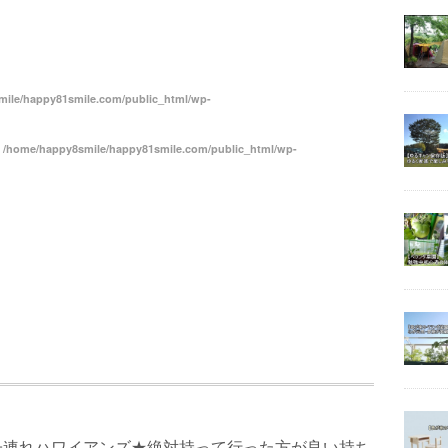
共
有
ile/happy81smile.com/public_html/wp-
n
/home/happy8smile/happy81smile.com/public_html/wp-
子連れハワイアンズ★絶対持って行った方が良い持ち