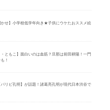
聞かせ】小学校低学年向き★子供にウケたおススメ絵
よ・ともこ】面白いのは血筋？旦那は前田耕陽！一門
子も！
【パリピ孔明】が話題！諸葛亮孔明が現代日本渋谷で