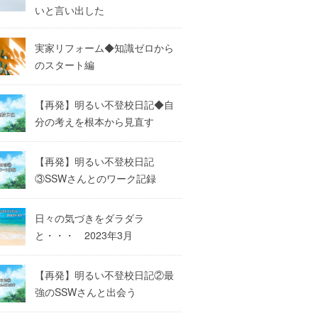
いと言い出した
実家リフォーム◆知識ゼロから
のスタート編
【再発】明るい不登校日記◆自
分の考えを根本から見直す
【再発】明るい不登校日記
③SSWさんとのワーク記録
日々の気づきをダラダラ
と・・・ 2023年3月
【再発】明るい不登校日記②最
強のSSWさんと出会う