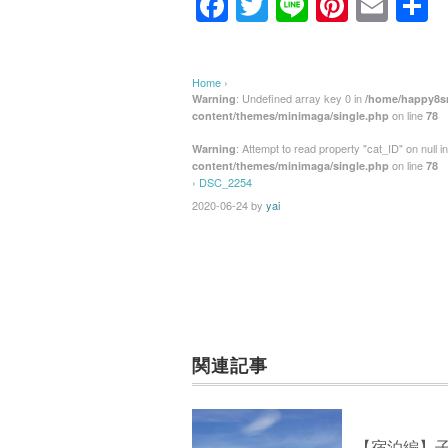
F
T
Li
Pi
E
a
wi
n
nt
m
c
tt
e
er
ail
Home
›
e
er
e
: Undefined array key 0 in
Warning
/home/happy8sm
on line
content/themes/minimaga/single.php
78
b
st
: Attempt to read property "cat_ID" on null i
Warning
o
on line
content/themes/minimaga/single.php
78
›
DSC_2254
o
2020-06-24
by
yai
k
関連記事
【宿泊編】