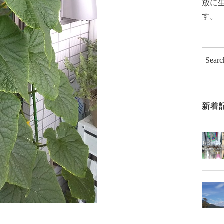
放に
す。
新着