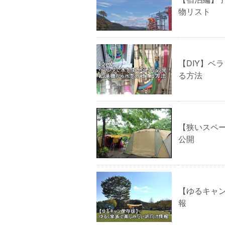
物リスト
【DIY】ベ
る方法
【狭いスペ
公開
【ゆるキャ
報