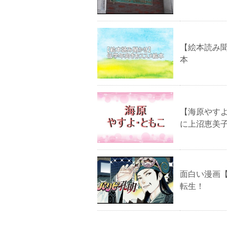
【絵本読み
本
【海原やす
に上沼恵美
面白い漫画
転生！