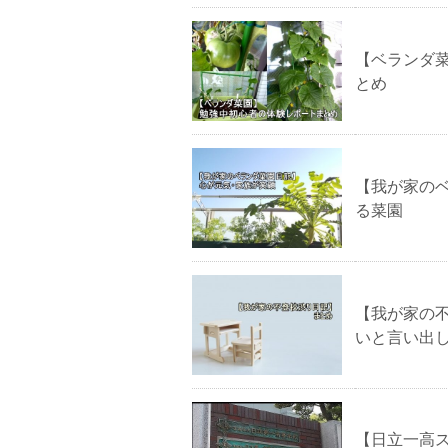
【ベランダ
とめ
【我が家の
る菜園
【我が家の
いと言い出
【日立一高