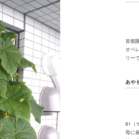
首都
オペレ
リー
あや
81
母に