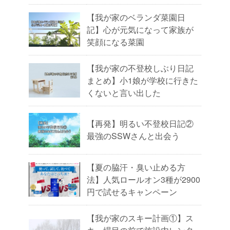
【我が家のベランダ菜園日
記】心が元気になって家族が
笑顔になる菜園
【我が家の不登校しぶり日記
まとめ】小1娘が学校に行きた
くないと言い出した
【再発】明るい不登校日記②
最強のSSWさんと出会う
【夏の脇汗・臭い止める方
法】人気ロールオン3種が2900
円で試せるキャンペーン
【我が家のスキー計画①】ス