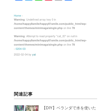
a
wi
n
nt
m
有
c
tt
e
er
ail
Home
›
e
er
e
: Undefined array key 0 in
Warning
/home/happy8smile/happy81smile.com/public_html/wp-
b
st
on line
content/themes/minimaga/single.php
78
o
: Attempt to read property "cat_ID" on null in
Warning
/home/happy8smile/happy81smile.com/public_html/wp-
o
on line
content/themes/minimaga/single.php
78
k
›
0204-03
2022-02-04
by
yai
関連記事
【DIY】ベランダで水を使いた