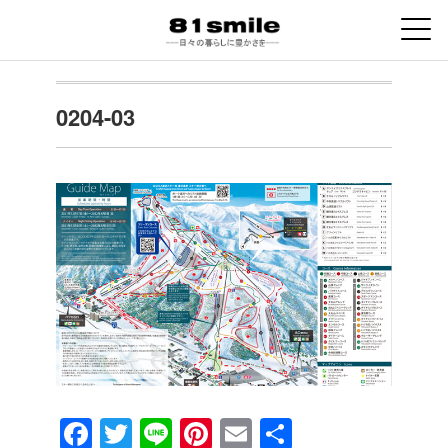
0204-03
F
T
Li
Pi
E
共