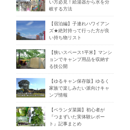
い方必見！給湯器から水を分
岐する方法
【宿泊編】子連れハワイアン
ズ★絶対持って行った方が良
い持ち物リスト
【狭いスペース1平米】マンシ
ョンでキャンプ用品を収納す
る技公開
【ゆるキャン保存版】ゆるく
家族で楽しみたい派向けキャ
ンプ情報
【ベランダ菜園】初心者が
『つまずいた実体験レポー
ト』記事まとめ