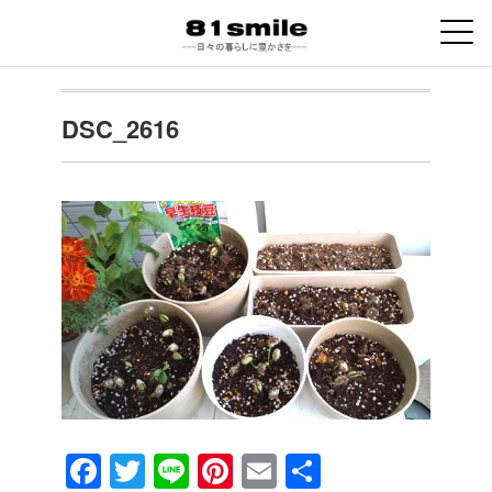
DSC_2616
F
T
Li
Pi
E
共