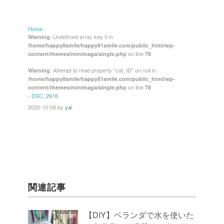
a
wi
n
nt
m
有
c
tt
e
er
ail
Home
›
e
er
e
: Undefined array key 0 in
Warning
/home/happy8smile/happy81smile.com/public_html/wp-
b
st
on line
content/themes/minimaga/single.php
78
o
: Attempt to read property "cat_ID" on null in
Warning
/home/happy8smile/happy81smile.com/public_html/wp-
o
on line
content/themes/minimaga/single.php
78
k
›
DSC_2616
2020-10-06
by
yai
関連記事
【DIY】ベランダで水を使いた