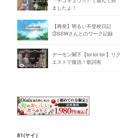
『デコキュウリ』で遊んでみ
ましたよ！
【再発】明るい不登校日記
③SSWさんとのワーク記録
デーモン閣下【toi toi toi 】リク
エストで復活！歌詞有
81(ヤイ）