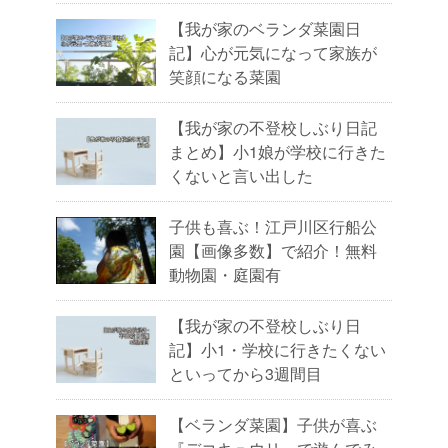
【我が家のベランダ菜園日
記】心が元気になって家族が
笑顔になる菜園
【我が家の不登校しぶり日記
まとめ】小1娘が学校に行きた
くないと言い出した
子供も喜ぶ！江戸川区行船公
園【画像多数】で紹介！無料
動物園・庭園有
【我が家の不登校しぶり日
記】小1・学校に行きたくない
といってから3週間目
【ベランダ菜園】子供が喜ぶ