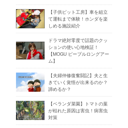
【子供ピット工房】車を組立
て運転まで体験！ホンダを楽
しめる施設紹介
ドラマ絶対零度で話題のクッ
ションの使い心地検証！
【MOGU ピープルロングアー
ム】
【夫婦仲修復奮闘記】夫と生
きていく覚悟が出来るのか？
諦めるか？
【ベランダ菜園】トマトの葉
が枯れた原因は害虫！病害虫
対策