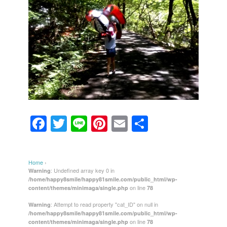
F
T
Li
Pi
E
共
a
wi
n
nt
m
有
c
tt
e
er
ail
Home
›
e
er
e
: Undefined array key 0 in
Warning
/home/happy8smile/happy81smile.com/public_html/wp-
b
st
on line
content/themes/minimaga/single.php
78
o
: Attempt to read property "cat_ID" on null in
Warning
/home/happy8smile/happy81smile.com/public_html/wp-
o
on line
content/themes/minimaga/single.php
78