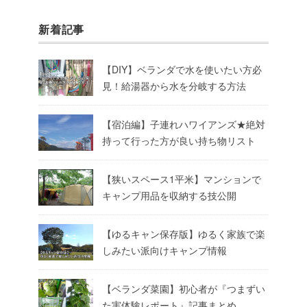
新着記事
【DIY】ベランダで水を使いたい方必
見！給湯器から水を分岐する方法
【宿泊編】子連れハワイアンズ★絶対
持って行った方が良い持ち物リスト
【狭いスペース1平米】マンションで
キャンプ用品を収納する技公開
【ゆるキャン保存版】ゆるく家族で楽
しみたい派向けキャンプ情報
【ベランダ菜園】初心者が『つまずい
た実体験レポート』記事まとめ