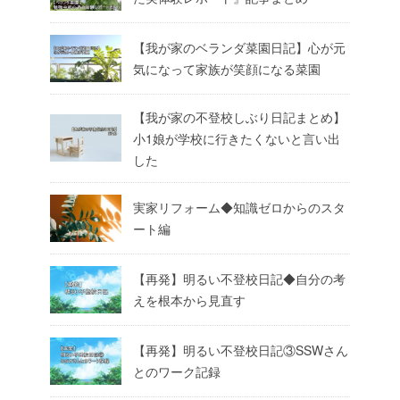
【我が家のベランダ菜園日記】心が元
気になって家族が笑顔になる菜園
【我が家の不登校しぶり日記まとめ】
小1娘が学校に行きたくないと言い出
した
実家リフォーム◆知識ゼロからのスタ
ート編
【再発】明るい不登校日記◆自分の考
えを根本から見直す
【再発】明るい不登校日記③SSWさん
とのワーク記録