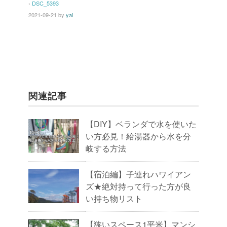
k
›
DSC_5393
2021-09-21
by
yai
関連記事
【DIY】ベランダで水を使いた
い方必見！給湯器から水を分
岐する方法
【宿泊編】子連れハワイアン
ズ★絶対持って行った方が良
い持ち物リスト
【狭いスペース1平米】マンシ