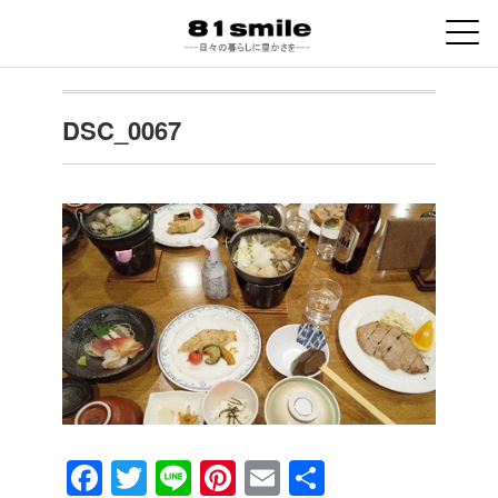
DSC_0067
F
T
Li
Pi
E
共