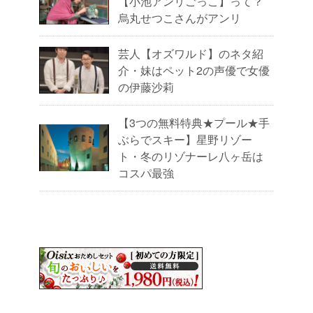
【小池アンリごっこ】って？
烏丸せつこさんがアンリ
芸人【オズワルド】のネタ紹
介・妹はペット2の声優で女優
の伊藤沙莉
【3つの無料特典★プール★手
ぶらでスキー】星野リゾー
ト・冬のリゾナーレ八ヶ岳は
コスパ最強