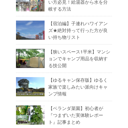
い方必見！給湯器から水を分
岐する方法
【宿泊編】子連れハワイアン
ズ★絶対持って行った方が良
い持ち物リスト
【狭いスペース1平米】マンシ
ョンでキャンプ用品を収納す
る技公開
【ゆるキャン保存版】ゆるく
家族で楽しみたい派向けキャ
ンプ情報
【ベランダ菜園】初心者が
『つまずいた実体験レポー
ト』記事まとめ