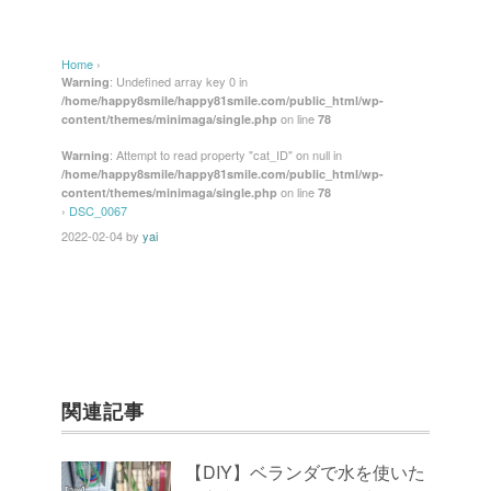
a
wi
n
nt
m
有
c
tt
e
er
ail
Home
›
e
er
e
: Undefined array key 0 in
Warning
/home/happy8smile/happy81smile.com/public_html/wp-
b
st
on line
content/themes/minimaga/single.php
78
o
: Attempt to read property "cat_ID" on null in
Warning
/home/happy8smile/happy81smile.com/public_html/wp-
o
on line
content/themes/minimaga/single.php
78
k
›
DSC_0067
2022-02-04
by
yai
関連記事
【DIY】ベランダで水を使いた