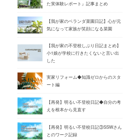
た実体験レポート』記事まとめ
【我が家のベランダ菜園日記】心が元
気になって家族が笑顔になる菜園
【我が家の不登校しぶり日記まとめ】
小1娘が学校に行きたくないと言い出
した
実家リフォーム◆知識ゼロからのスタ
ート編
【再発】明るい不登校日記◆自分の考
えを根本から見直す
【再発】明るい不登校日記③SSWさん
とのワーク記録