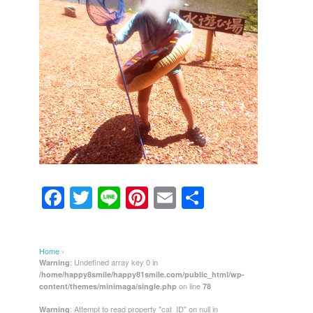
F
T
Li
Pi
E
共
a
wi
n
nt
m
有
c
tt
e
er
ail
Home
›
e
er
e
: Undefined array key 0 in
Warning
/home/happy8smile/happy81smile.com/public_html/wp-
b
st
on line
content/themes/minimaga/single.php
78
o
: Attempt to read property "cat_ID" on null in
Warning