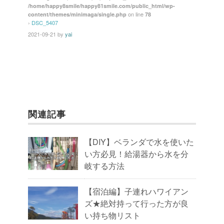
/home/happy8smile/happy81smile.com/public_html/wp-
o
on line
content/themes/minimaga/single.php
78
k
›
DSC_5407
2021-09-21
by
yai
関連記事
【DIY】ベランダで水を使いた
い方必見！給湯器から水を分
岐する方法
【宿泊編】子連れハワイアン
ズ★絶対持って行った方が良
い持ち物リスト