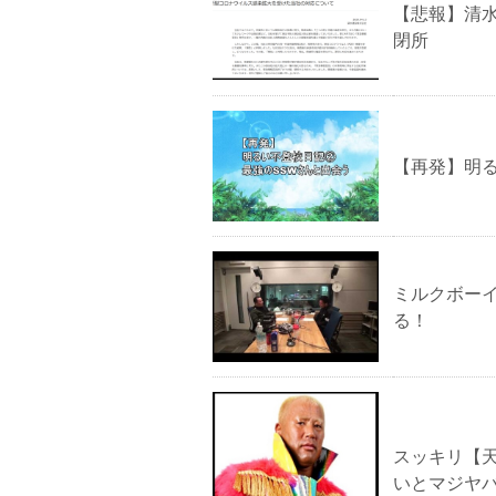
【悲報】清水
閉所
【再発】明
ミルクボーイ
る！
スッキリ【
いとマジヤ