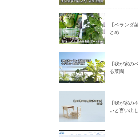
【ベランダ
とめ
【我が家の
る菜園
【我が家の
いと言い出