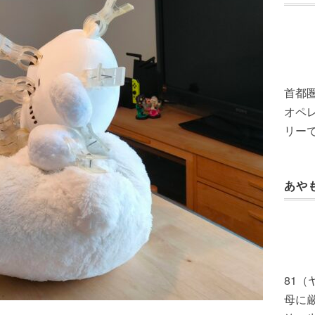
首都
オペレ
リー
あや
81
母に