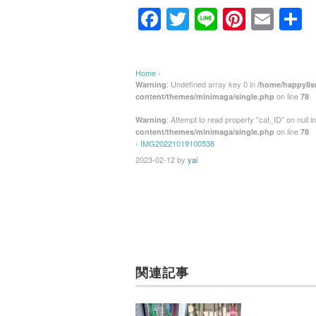
F
T
Li
Pi
E
a
wi
n
nt
m
c
tt
e
er
ail
Home
›
e
er
e
: Undefined array key 0 in
Warning
/home/happy8sm
on line
content/themes/minimaga/single.php
78
b
st
: Attempt to read property "cat_ID" on null i
Warning
o
on line
content/themes/minimaga/single.php
78
›
IMG20221019100538
o
2023-02-12
by
yai
k
関連記事