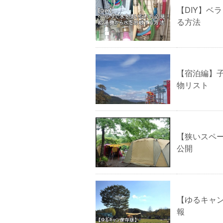
【DIY】ベ
る方法
【宿泊編】
物リスト
【狭いスペ
公開
【ゆるキャ
報