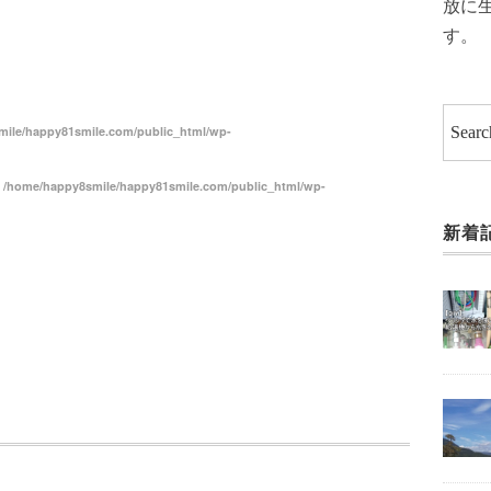
放に
共
す。
有
ile/happy81smile.com/public_html/wp-
n
/home/happy8smile/happy81smile.com/public_html/wp-
新着