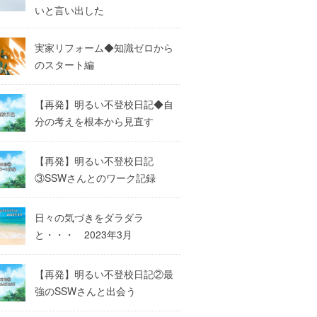
いと言い出した
実家リフォーム◆知識ゼロから
のスタート編
【再発】明るい不登校日記◆自
分の考えを根本から見直す
【再発】明るい不登校日記
③SSWさんとのワーク記録
日々の気づきをダラダラ
と・・・ 2023年3月
【再発】明るい不登校日記②最
強のSSWさんと出会う