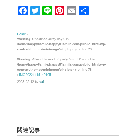
F
T
Li
Pi
E
共
a
wi
n
nt
m
有
c
tt
e
er
ail
Home
›
e
er
e
: Undefined array key 0 in
Warning
/home/happy8smile/happy81smile.com/public_html/wp-
b
st
on line
content/themes/minimaga/single.php
78
o
: Attempt to read property "cat_ID" on null in
Warning
/home/happy8smile/happy81smile.com/public_html/wp-
o
on line
content/themes/minimaga/single.php
78
k
›
IMG20221115142105
2023-02-12
by
yai
関連記事