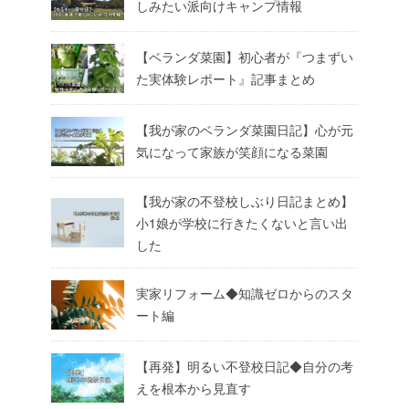
しみたい派向けキャンプ情報
【ベランダ菜園】初心者が『つまずい
た実体験レポート』記事まとめ
【我が家のベランダ菜園日記】心が元
気になって家族が笑顔になる菜園
【我が家の不登校しぶり日記まとめ】
小1娘が学校に行きたくないと言い出
した
実家リフォーム◆知識ゼロからのスタ
ート編
【再発】明るい不登校日記◆自分の考
えを根本から見直す