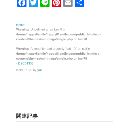
F
T
Li
Pi
E
共
a
wi
n
nt
m
有
c
tt
e
er
ail
Home
›
e
er
e
: Undefined array key 0 in
Warning
/home/happy8smile/happy81smile.com/public_html/wp-
b
st
on line
content/themes/minimaga/single.php
78
o
: Attempt to read property "cat_ID" on null in
Warning
/home/happy8smile/happy81smile.com/public_html/wp-
o
on line
content/themes/minimaga/single.php
78
k
›
DSC01358
2019-11-20
by
yai
関連記事