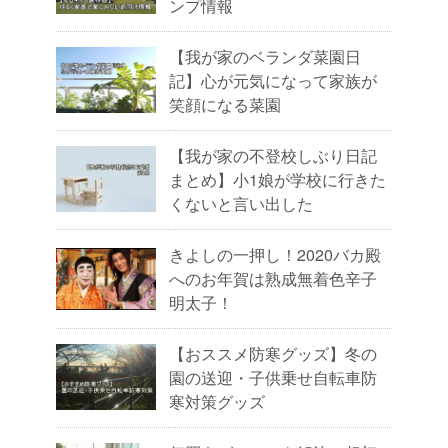
ンプ情報
【我が家のベランダ菜園日
記】心が元気になって家族が
笑顔になる菜園
【我が家の不登校しぶり日記
まとめ】小1娘が学校に行きた
くないと言い出した
きよしの一押し！2020バカ殿
へのお年賀は熟成無着色辛子
明太子！
【おススメ防寒グッズ】冬の
園の送迎・子供乗せ自転車防
寒対策グッズ