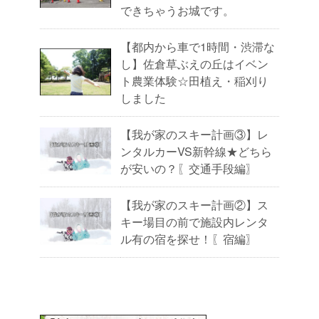
できちゃうお城です。
【都内から車で1時間・渋滞な
し】佐倉草ぶえの丘はイベン
ト農業体験☆田植え・稲刈り
しました
【我が家のスキー計画③】レ
ンタルカーVS新幹線★どちら
が安いの？〖交通手段編〗
【我が家のスキー計画②】ス
キー場目の前で施設内レンタ
ル有の宿を探せ！〖宿編〗