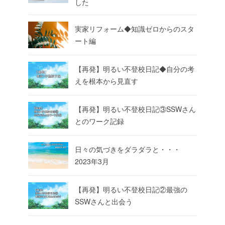
した
実家リフォーム◆知識ゼロからのスタ
ート編
【再発】明るい不登校日記◆自分の考
えを根本から見直す
【再発】明るい不登校日記③SSWさん
とのワーク記録
日々の気づきをダラダラと・・・
2023年3月
【再発】明るい不登校日記②最強の
SSWさんと出会う