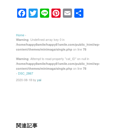
F
T
Li
Pi
E
共
a
wi
n
nt
m
有
c
tt
e
er
ail
Home
›
e
er
e
: Undefined array key 0 in
Warning
/home/happy8smile/happy81smile.com/public_html/wp-
b
st
on line
content/themes/minimaga/single.php
78
o
: Attempt to read property "cat_ID" on null in
Warning
/home/happy8smile/happy81smile.com/public_html/wp-
o
on line
content/themes/minimaga/single.php
78
k
›
DSC_2867
2020-08-18
by
yai
関連記事