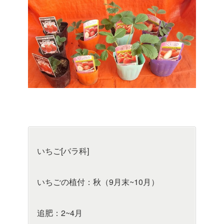
いちご[バラ科]
いちごの植付：秋（9月末~10月）
追肥：2~4月