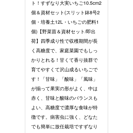
ト！すずなり大実いちご10.5cm2
個＆資材セット(スリット鉢8号2
個・培養土12L・いちごの肥料1
個)【野菜苗＆資材セット/即出
荷】四季成り性で収穫期間が長
く高糖度で、家庭菜園でもしっ
かりとれる！甘くて香り抜群で
育てやすくて沢山成るいちごで
す！「甘味」「酸味」「風味」
が揃って果実の形がよく、中は
赤く、甘味と酸味のバランスも
よい、高糖度で濃厚な食味が特
徴です。病害虫に強く、どなた
でも簡単に放任栽培ですずなり