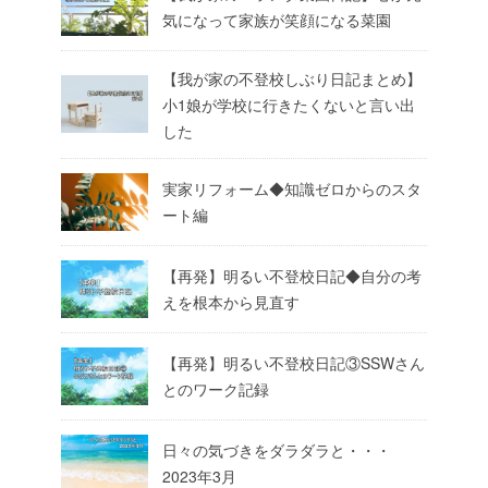
気になって家族が笑顔になる菜園
【我が家の不登校しぶり日記まとめ】
小1娘が学校に行きたくないと言い出
した
実家リフォーム◆知識ゼロからのスタ
ート編
【再発】明るい不登校日記◆自分の考
えを根本から見直す
【再発】明るい不登校日記③SSWさん
とのワーク記録
日々の気づきをダラダラと・・・
2023年3月