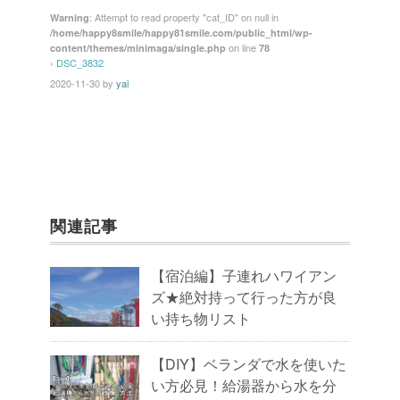
o
: Attempt to read property "cat_ID" on null in
Warning
/home/happy8smile/happy81smile.com/public_html/wp-
o
on line
content/themes/minimaga/single.php
78
k
›
DSC_3832
2020-11-30
by
yai
関連記事
【宿泊編】子連れハワイアン
ズ★絶対持って行った方が良
い持ち物リスト
【DIY】ベランダで水を使いた
い方必見！給湯器から水を分