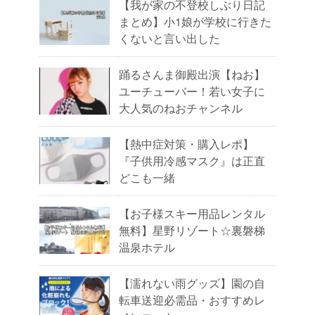
【我が家の不登校しぶり日記
まとめ】小1娘が学校に行きた
くないと言い出した
踊るさんま御殿出演【ねお】
ユーチューバー！若い女子に
大人気のねおチャンネル
【熱中症対策・購入レポ】
『子供用冷感マスク』は正直
どこも一緒
【お子様スキー用品レンタル
無料】星野リゾート☆裏磐梯
温泉ホテル
【濡れない雨グッズ】園の自
転車送迎必需品・おすすめレ