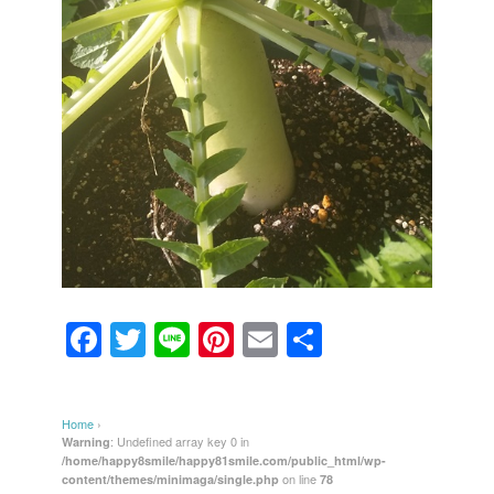
F
T
Li
Pi
E
共
a
wi
n
nt
m
有
c
tt
e
er
ail
Home
›
e
er
e
: Undefined array key 0 in
Warning
/home/happy8smile/happy81smile.com/public_html/wp-
b
st
on line
content/themes/minimaga/single.php
78