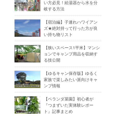
い方必見！給湯器から水を分
岐する方法
【宿泊編】子連れハワイアン
ズ★絶対持って行った方が良
い持ち物リスト
【狭いスペース1平米】マンシ
ョンでキャンプ用品を収納す
る技公開
【ゆるキャン保存版】ゆるく
家族で楽しみたい派向けキャ
ンプ情報
【ベランダ菜園】初心者が
『つまずいた実体験レポー
ト』記事まとめ