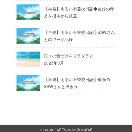
【再発】明るい不登校日記◆自分の考
えを根本から見直す
【再発】明るい不登校日記③SSWさん
とのワーク記録
日々の気づきをダラダラと・・・
2023年3月
【再発】明るい不登校日記②最強の
SSWさんと出会う
©
81smile
. /
WP Theme by Minimal WP