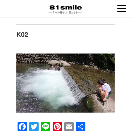
K02
F
T
Li
Pi
E
共