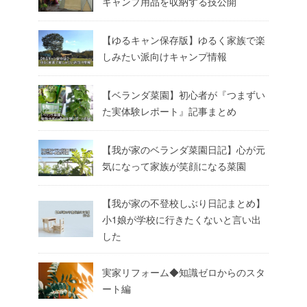
キャンプ用品を収納する技公開
【ゆるキャン保存版】ゆるく家族で楽
しみたい派向けキャンプ情報
【ベランダ菜園】初心者が『つまずい
た実体験レポート』記事まとめ
【我が家のベランダ菜園日記】心が元
気になって家族が笑顔になる菜園
【我が家の不登校しぶり日記まとめ】
小1娘が学校に行きたくないと言い出
した
実家リフォーム◆知識ゼロからのスタ
ート編