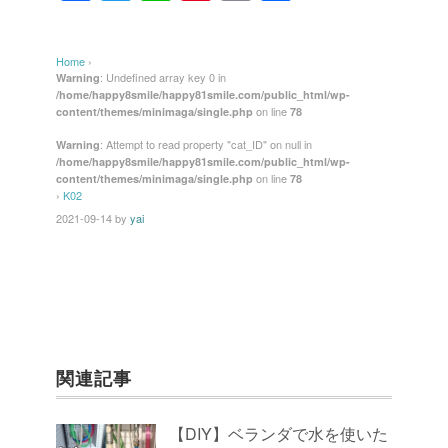
a
wi
n
nt
m
有
c
tt
e
er
ail
Home
›
e
er
e
: Undefined array key 0 in
Warning
/home/happy8smile/happy81smile.com/public_html/wp-
b
st
on line
content/themes/minimaga/single.php
78
o
: Attempt to read property "cat_ID" on null in
Warning
/home/happy8smile/happy81smile.com/public_html/wp-
o
on line
content/themes/minimaga/single.php
78
k
›
K02
2021-09-14
by
yai
関連記事
【DIY】ベランダで水を使いた