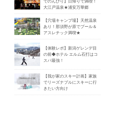
でのんびり】日帰りで満喫！
大江戸温泉★浦安万華郷
【穴場キャンプ場】天然温泉
あり！那須野が原でプール＆
アスレチック満喫★
【体験レポ】新潟ゲレンデ目
の前◆ホテル エルム石打はコ
スパ最強！
【我が家のスキー計画】家族
でリーズナブルにスキーに行
きたい方向け