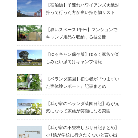
【宿泊編】子連れハワイアンズ★絶対
持って行った方が良い持ち物リスト
【狭いスペース1平米】マンションで
キャンプ用品を収納する技公開
【ゆるキャン保存版】ゆるく家族で楽
しみたい派向けキャンプ情報
【ベランダ菜園】初心者が『つまずい
た実体験レポート』記事まとめ
【我が家のベランダ菜園日記】心が元
気になって家族が笑顔になる菜園
【我が家の不登校しぶり日記まとめ】
小1娘が学校に行きたくないと言い出