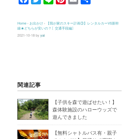
a
wi
n
nt
m
有
c
tt
e
er
ail
Home
›
お出かけ
›
【我が家のスキー計画③】レンタルカーVS新幹
e
er
e
線★どちらが安いの？〖交通手段編〗
b
st
2021-10-18
by
yai
o
o
k
関連記事
【子供を森で遊ばせたい！】
森体験施設のハローウッズで
遊んできました
【無料シャトルバス有・親子