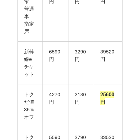
常
円
円
円
普通
車
指定
席
新幹
6590
3290
39520
線e
円
円
円
チケ
ット
トク
4270
2130
25600
だ値
円
円
円
35％
オフ
トク
5590
2790
33520