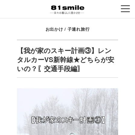
お出かけ
/
子連れ旅行
【我が家のスキー計画③】レン
タルカーVS新幹線★どちらが安
いの？〖交通手段編〗