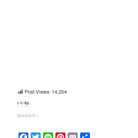
Post Views:
14,254
いいね:
読み込み中…
F
T
Li
Pi
E
共