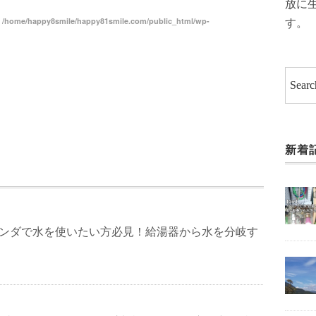
放に
す。
n
/home/happy8smile/happy81smile.com/public_html/wp-
新着
ランダで水を使いたい方必見！給湯器から水を分岐す