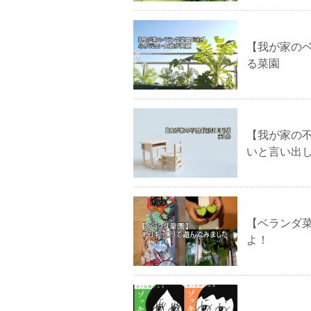
【我が家の
る菜園
【我が家の
いと言い出
【ベランダ
よ！