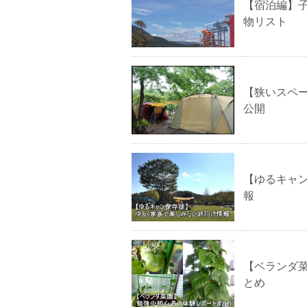
【宿泊編】
物リスト
【狭いスペ
公開
【ゆるキャ
報
【ベランダ
とめ