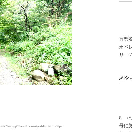
首都
オペレ
リー
あや
共
有
81
母に
ile/happy81smile.com/public_html/wp-