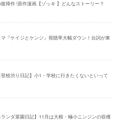
復帰作 !原作漫画【ゾッキ 】どんなストーリー？
ラマ『ケイジとケンジ』視聴率大幅ダウン！台詞が東
不登校渋り日記】小1・学校に行きたくないといって
ベランダ菜園日記】11月は大根・極小ニンジンの収穫