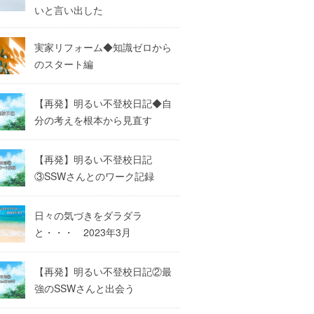
いと言い出した
実家リフォーム◆知識ゼロから
のスタート編
【再発】明るい不登校日記◆自
分の考えを根本から見直す
【再発】明るい不登校日記
③SSWさんとのワーク記録
日々の気づきをダラダラ
と・・・ 2023年3月
【再発】明るい不登校日記②最
強のSSWさんと出会う