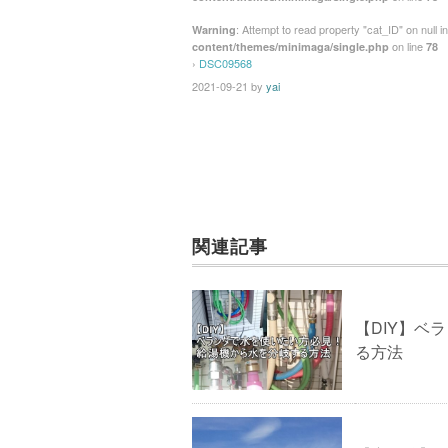
b
st
: Attempt to read property "cat_ID" on null i
Warning
o
on line
content/themes/minimaga/single.php
78
›
DSC09568
o
2021-09-21
by
yai
k
関連記事
【DIY】ベ
る方法