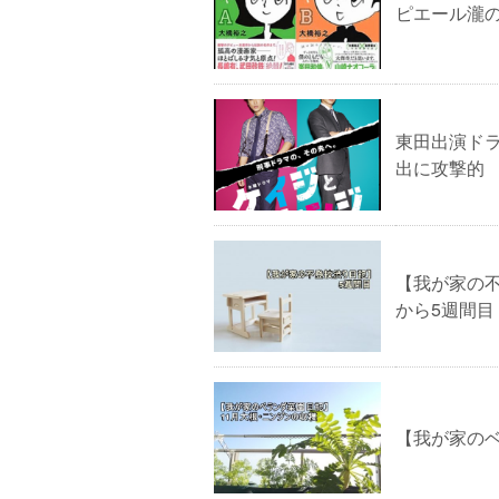
ピエール瀧の
東田出演ド
出に攻撃的
【我が家の
から5週間目
【我が家の