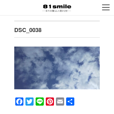
DSC_0038
F
T
Li
Pi
E
共
a
wi
n
nt
m
有