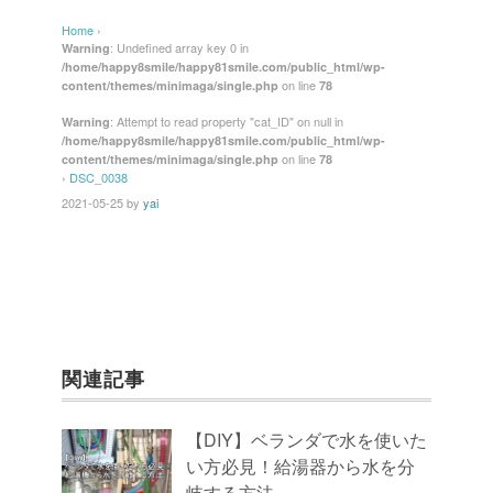
c
tt
e
er
ail
Home
›
e
er
e
: Undefined array key 0 in
Warning
/home/happy8smile/happy81smile.com/public_html/wp-
b
st
on line
content/themes/minimaga/single.php
78
o
: Attempt to read property "cat_ID" on null in
Warning
/home/happy8smile/happy81smile.com/public_html/wp-
o
on line
content/themes/minimaga/single.php
78
k
›
DSC_0038
2021-05-25
by
yai
関連記事
【DIY】ベランダで水を使いた
い方必見！給湯器から水を分
岐する方法