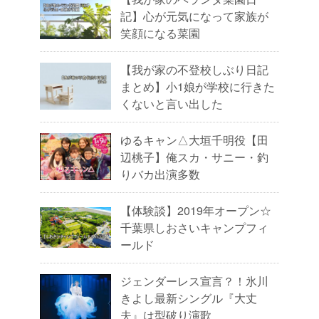
記】心が元気になって家族が
笑顔になる菜園
【我が家の不登校しぶり日記
まとめ】小1娘が学校に行きた
くないと言い出した
ゆるキャン△大垣千明役【田
辺桃子】俺スカ・サニー・釣
りバカ出演多数
【体験談】2019年オープン☆
千葉県しおさいキャンプフィ
ールド
ジェンダーレス宣言？！氷川
きよし最新シングル『大丈
夫』は型破り演歌