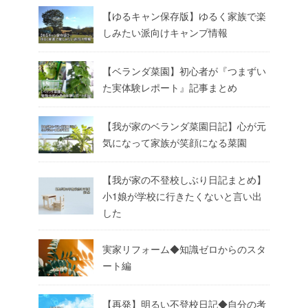
【ゆるキャン保存版】ゆるく家族で楽
しみたい派向けキャンプ情報
【ベランダ菜園】初心者が『つまずい
た実体験レポート』記事まとめ
【我が家のベランダ菜園日記】心が元
気になって家族が笑顔になる菜園
【我が家の不登校しぶり日記まとめ】
小1娘が学校に行きたくないと言い出
した
実家リフォーム◆知識ゼロからのスタ
ート編
【再発】明るい不登校日記◆自分の考