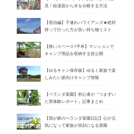
見！給湯器から水を分岐する方法
【宿泊編】子連れハワイアンズ★絶対
持って行った方が良い持ち物リスト
【狭いスペース1平米】マンションで
キャンプ用品を収納する技公開
【ゆるキャン保存版】ゆるく家族で楽
しみたい派向けキャンプ情報
【ベランダ菜園】初心者が『つまずい
た実体験レポート』記事まとめ
【我が家のベランダ菜園日記】心が元
気になって家族が笑顔になる菜園