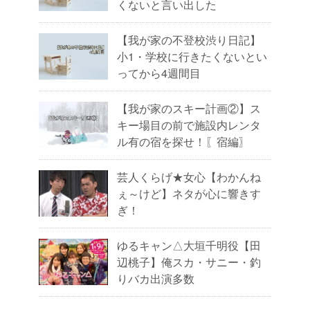
くないと言い出した
【我が家の不登校渋り日記】
小1・学校に行きたくないとい
ってから4週間目
【我が家のスキー計画②】ス
キー場目の前で施設内レンタ
ル有の宿を探せ！〖宿編〗
芸人くらげ★女心【わかんね
ぇ～けど】ネタが心に響きす
ぎ！
ゆるキャン△大垣千明役【田
辺桃子】俺スカ・サニー・釣
りバカ出演多数