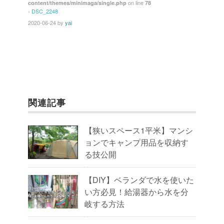
o
on line
content/themes/minimaga/single.php
78
k
›
DSC_2248
2020-06-24
by
yai
関連記事
【狭いスペース1平米】マンシ
ョンでキャンプ用品を収納す
る技公開
【DIY】ベランダで水を使いた
い方必見！給湯器から水を分
岐する方法