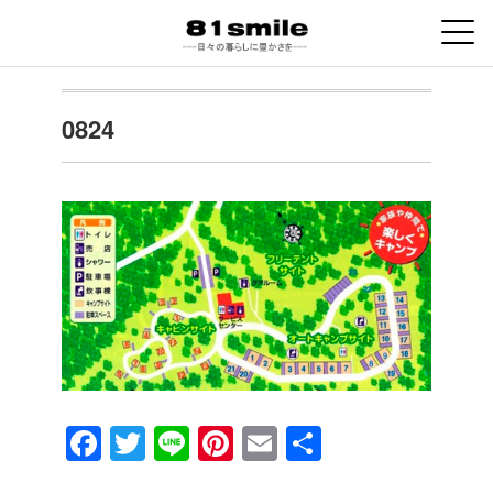
0824
F
T
Li
Pi
E
共
a
wi
n
nt
m
有