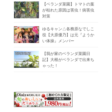
【ベランダ菜園】トマトの葉
が枯れた原因は害虫！病害虫
対策
ゆるキャン△各務原なでしこ
役【大原優乃】は元『ようか
い体操』メンバー
【我が家のベランダ菜園日
記】大根がベランダで出来ち
ゃった！