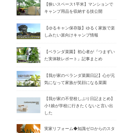
【狭いスペース1平米】マンションで
キャンプ用品を収納する技公開
【ゆるキャン保存版】ゆるく家族で楽
しみたい派向けキャンプ情報
【ベランダ菜園】初心者が『つまずい
た実体験レポート』記事まとめ
【我が家のベランダ菜園日記】心が元
気になって家族が笑顔になる菜園
【我が家の不登校しぶり日記まとめ】
小1娘が学校に行きたくないと言い出
した
実家リフォーム◆知識ゼロからのスタ