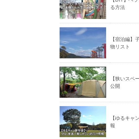
る方法
【宿泊編】
物リスト
【狭いスペ
公開
【ゆるキャ
報