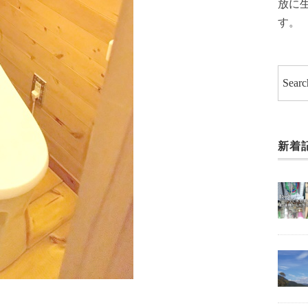
放に
す。
新着