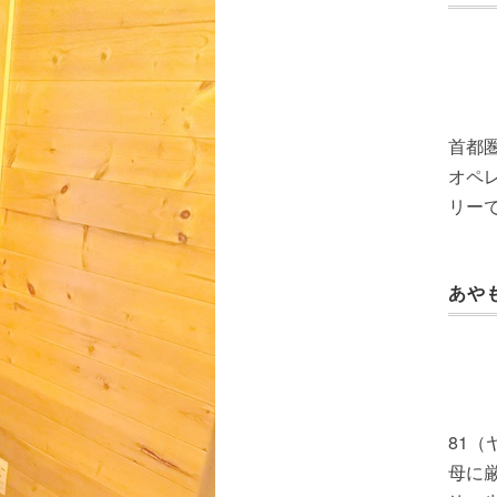
首都
オペレ
リー
あや
81
母に