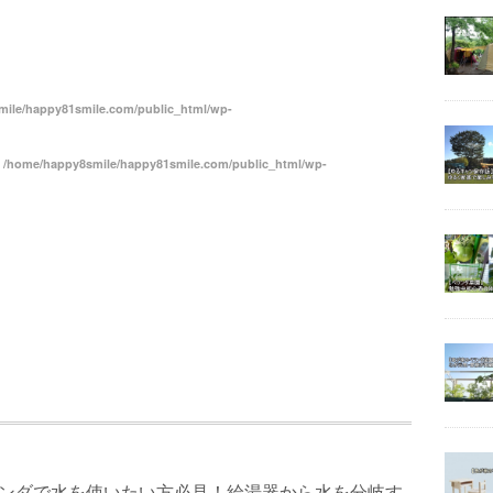
共
有
ile/happy81smile.com/public_html/wp-
n
/home/happy8smile/happy81smile.com/public_html/wp-
ランダで水を使いたい方必見！給湯器から水を分岐す