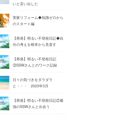
いと言い出した
実家リフォーム◆知識ゼロから
のスタート編
【再発】明るい不登校日記◆自
分の考えを根本から見直す
【再発】明るい不登校日記
③SSWさんとのワーク記録
日々の気づきをダラダラ
と・・・ 2023年3月
【再発】明るい不登校日記②最
強のSSWさんと出会う