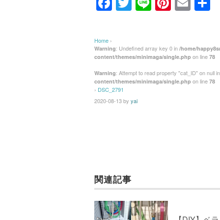
F
T
Li
Pi
E
a
wi
n
nt
m
c
tt
e
er
ail
Home
›
e
er
e
: Undefined array key 0 in
Warning
/home/happy8sm
on line
content/themes/minimaga/single.php
78
b
st
: Attempt to read property "cat_ID" on null i
Warning
o
on line
content/themes/minimaga/single.php
78
›
DSC_2791
o
2020-08-13
by
yai
k
関連記事
【DIY】ベ