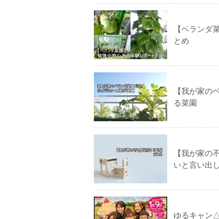
【ベランダ
とめ
【我が家の
る菜園
【我が家の
いと言い出
ゆるキャン