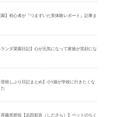
菜園】初心者が『つまずいた実体験レポート』記事ま
ベランダ菜園日記】心が元気になって家族が笑顔にな
不登校しぶり日記まとめ】小1娘が学校に行きたくな
した
△斉藤恵那役【志田彩良（しださら）】ペットのちく