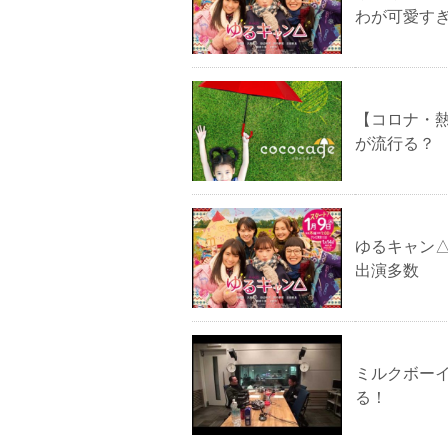
わが可愛す
【コロナ・
が流行る？
ゆるキャン
出演多数
ミルクボーイ
る！