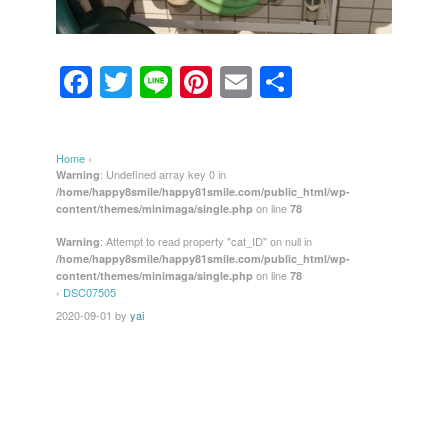
F
T
Li
Pi
E
共
a
wi
n
nt
m
有
c
tt
e
er
ail
Home
›
e
er
e
: Undefined array key 0 in
Warning
/home/happy8smile/happy81smile.com/public_html/wp-
b
st
on line
content/themes/minimaga/single.php
78
o
: Attempt to read property "cat_ID" on null in
Warning
/home/happy8smile/happy81smile.com/public_html/wp-
o
on line
content/themes/minimaga/single.php
78
k
›
DSC07505
2020-09-01
by
yai