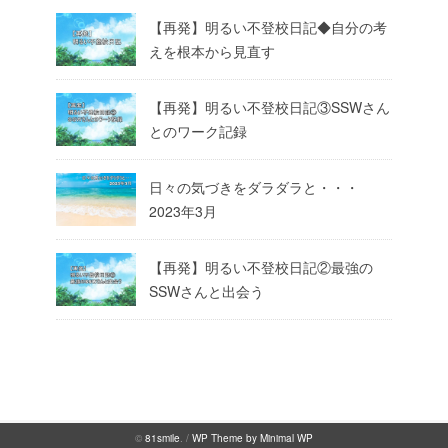
【再発】明るい不登校日記◆自分の考
えを根本から見直す
【再発】明るい不登校日記③SSWさん
とのワーク記録
日々の気づきをダラダラと・・・
2023年3月
【再発】明るい不登校日記②最強の
SSWさんと出会う
©
81smile
. /
WP Theme by Minimal WP