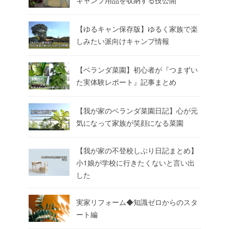
【ゆるキャン保存版】ゆるく家族で楽
しみたい派向けキャンプ情報
【ベランダ菜園】初心者が『つまずい
た実体験レポート』記事まとめ
【我が家のベランダ菜園日記】心が元
気になって家族が笑顔になる菜園
【我が家の不登校しぶり日記まとめ】
小1娘が学校に行きたくないと言い出
した
実家リフォーム◆知識ゼロからのスタ
ート編