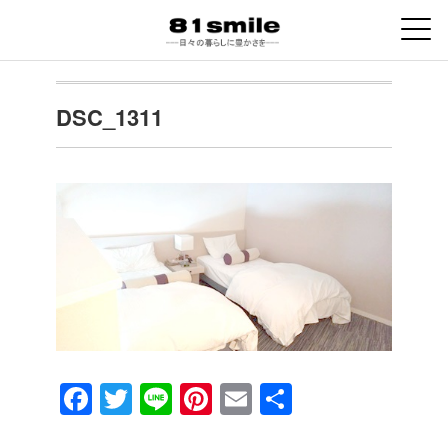
DSC_1311
F
T
Li
Pi
E
共
a
wi
n
nt
m
有