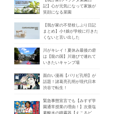
記】心が元気になって家族が
笑顔になる菜園
【我が家の不登校しぶり日記
まとめ】小1娘が学校に行きた
くないと言い出した
川がキレイ！夏休み最後の砦
は【龍の国】川遊びで連れて
いきたいキャンプ場
面白い漫画【パリピ孔明】が
話題！諸葛亮孔明が現代日本
渋谷で転生！
緊急事態宣言でも【みすず学
園通常授業の理由！】次亜塩
素酸水の噴霧器【えこるビ