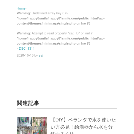
c
tt
e
er
ail
Home
›
e
er
e
: Undefined array key 0 in
Warning
/home/happy8smile/happy81smile.com/public_html/wp-
b
st
on line
content/themes/minimaga/single.php
78
o
: Attempt to read property "cat_ID" on null in
Warning
/home/happy8smile/happy81smile.com/public_html/wp-
o
on line
content/themes/minimaga/single.php
78
k
›
DSC_1311
2020-10-16
by
yai
関連記事
【DIY】ベランダで水を使いた
い方必見！給湯器から水を分
岐する方法