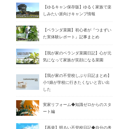
【ゆるキャン保存版】ゆるく家族で楽
しみたい派向けキャンプ情報
【ベランダ菜園】初心者が『つまずい
た実体験レポート』記事まとめ
【我が家のベランダ菜園日記】心が元
気になって家族が笑顔になる菜園
【我が家の不登校しぶり日記まとめ】
小1娘が学校に行きたくないと言い出
した
実家リフォーム◆知識ゼロからのスタ
ート編
【再発】明るい不登校日記◆自分の考