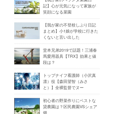
記】心が元気になって家族が
笑顔になる菜園
【我が家の不登校しぶり日記
まとめ】小1娘が学校に行きた
くないと言い出した
堂本兄弟2019で話題！三浦春
馬愛用器具【TRX】効果と値
段は？
トップナイフ看護師（小沢真
凛）役【森田望智（みさ
と）】全裸監督でヌー
初心者の野菜作りにベストな
貸農園は？区民農園VSシェア
畑