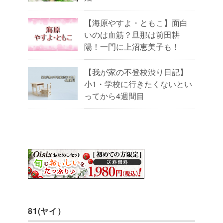
【海原やすよ・ともこ】面白
いのは血筋？旦那は前田耕
陽！一門に上沼恵美子も！
【我が家の不登校渋り日記】
小1・学校に行きたくないとい
ってから4週間目
81(ヤイ）