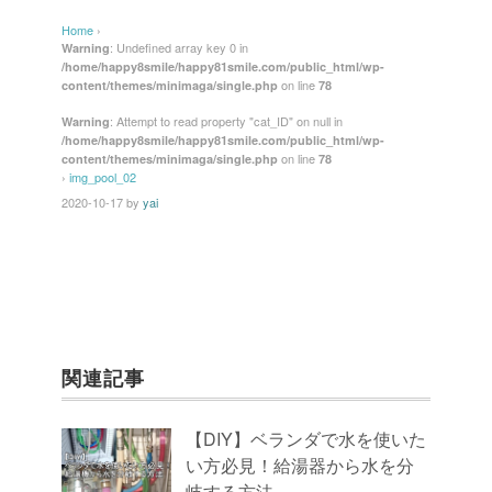
c
tt
e
er
ail
Home
›
e
er
e
: Undefined array key 0 in
Warning
/home/happy8smile/happy81smile.com/public_html/wp-
b
st
on line
content/themes/minimaga/single.php
78
o
: Attempt to read property "cat_ID" on null in
Warning
/home/happy8smile/happy81smile.com/public_html/wp-
o
on line
content/themes/minimaga/single.php
78
k
›
img_pool_02
2020-10-17
by
yai
関連記事
【DIY】ベランダで水を使いた
い方必見！給湯器から水を分
岐する方法