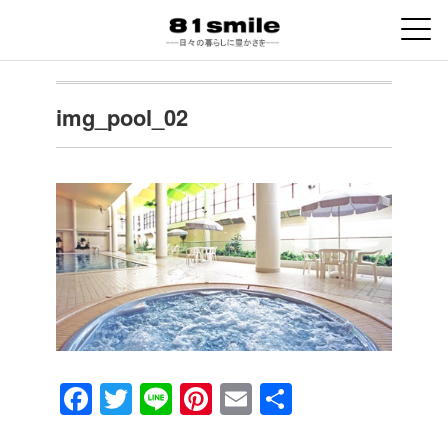
img_pool_02
F
T
Li
Pi
E
共
a
wi
n
nt
m
有