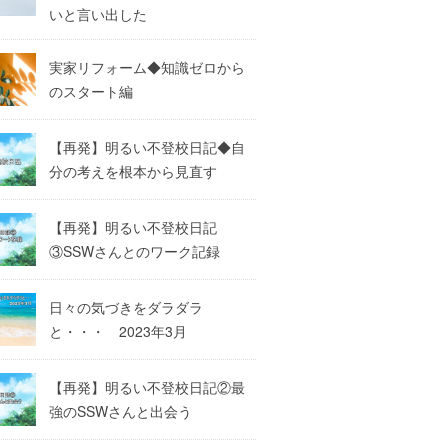
いと言い出した
実家リフォーム◆知識ゼロから
のスタート編
【再発】明るい不登校日記◆自
分の考えを根本から見直す
【再発】明るい不登校日記
③SSWさんとのワーク記録
日々の気づきをダラダラ
と・・・ 2023年3月
【再発】明るい不登校日記②最
強のSSWさんと出会う