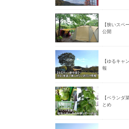
【狭いスペ
公開
【ゆるキャ
報
【ベランダ
とめ