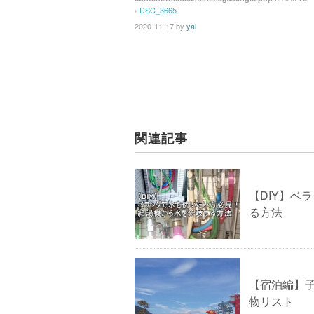
›
DSC_3665
o
2020-11-17
by
yai
k
関連記事
【DIY】ベ
る方法
【宿泊編】
物リスト