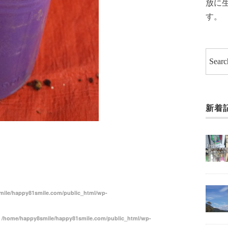
放に
す。
新着
共
有
ile/happy81smile.com/public_html/wp-
n
/home/happy8smile/happy81smile.com/public_html/wp-