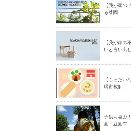
【我が家の
る菜園
【我が家の
いと言い出
【もったい
堺市教師
子供も喜ぶ
園・庭園有