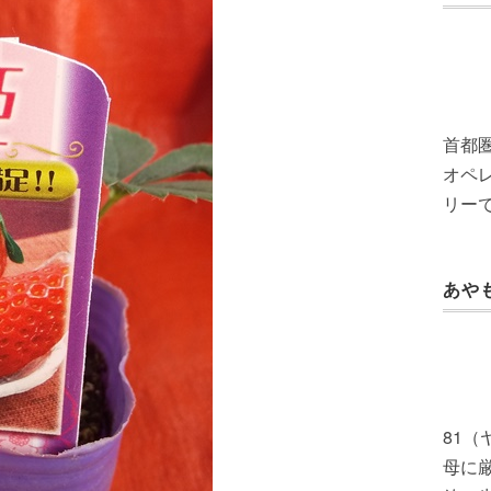
首都
オペレ
リー
あや
81
母に