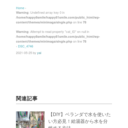
c
tt
e
er
ail
Home
›
e
er
e
: Undefined array key 0 in
Warning
/home/happy8smile/happy81smile.com/public_html/wp-
b
st
on line
content/themes/minimaga/single.php
78
o
: Attempt to read property "cat_ID" on null in
Warning
/home/happy8smile/happy81smile.com/public_html/wp-
o
on line
content/themes/minimaga/single.php
78
k
›
DSC_4746
2021-05-25
by
yai
関連記事
【DIY】ベランダで水を使いた
い方必見！給湯器から水を分
岐する方法