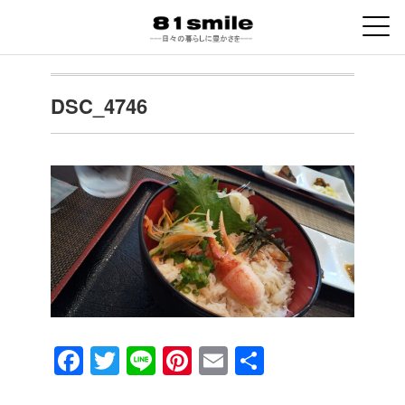
DSC_4746
F
T
Li
Pi
E
共
a
wi
n
nt
m
有