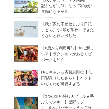
記】心が元気になって家族が
笑顔になる菜園
【我が家の不登校しぶり日記
まとめ】小1娘が学校に行きた
くないと言い出した
【0歳から利用可能】常に新し
いアトラクションがあるモビ
パークを紹介
ゆるキャン△斉藤恵那役【志
田彩良（しださら）】ペット
のちくわが可愛すぎる！
【3つの無料特典★プール★手
ぶらでスキー】星野リゾー
ト・冬のリゾナーレ八ヶ岳は