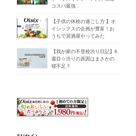
コスパ最強
【子供の休校の過ごし方 】オ
イシックスの企画が豊富！お
うちで居酒屋やってみた
【我が家の不登校渋り日記】6
週目☆渋りの原因はまさかの
寝不足？
81(ヤイ）