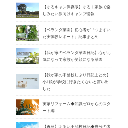
【ゆるキャン保存版】ゆるく家族で楽
しみたい派向けキャンプ情報
【ベランダ菜園】初心者が『つまずい
た実体験レポート』記事まとめ
【我が家のベランダ菜園日記】心が元
気になって家族が笑顔になる菜園
【我が家の不登校しぶり日記まとめ】
小1娘が学校に行きたくないと言い出
した
実家リフォーム◆知識ゼロからのスタ
ート編
【再発】明るい不登校日記◆自分の考