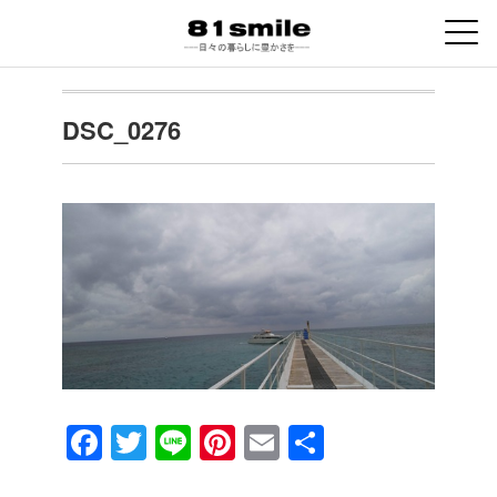
DSC_0276
F
T
Li
Pi
E
共
a
wi
n
nt
m
有