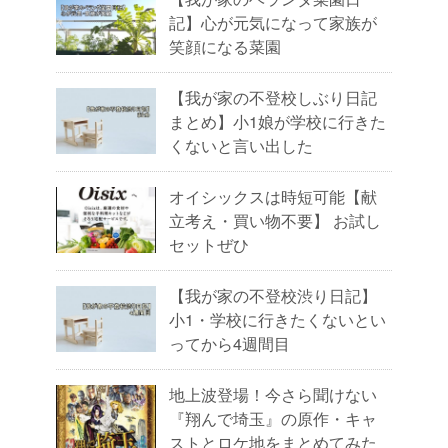
記】心が元気になって家族が
笑顔になる菜園
【我が家の不登校しぶり日記
まとめ】小1娘が学校に行きた
くないと言い出した
オイシックスは時短可能【献
立考え・買い物不要】 お試し
セットぜひ
【我が家の不登校渋り日記】
小1・学校に行きたくないとい
ってから4週間目
地上波登場！今さら聞けない
『翔んで埼玉』の原作・キャ
ストとロケ地をまとめてみた