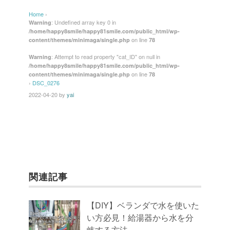
c
tt
e
er
ail
Home
›
e
er
e
: Undefined array key 0 in
Warning
/home/happy8smile/happy81smile.com/public_html/wp-
b
st
on line
content/themes/minimaga/single.php
78
o
: Attempt to read property "cat_ID" on null in
Warning
/home/happy8smile/happy81smile.com/public_html/wp-
o
on line
content/themes/minimaga/single.php
78
k
›
DSC_0276
2022-04-20
by
yai
関連記事
【DIY】ベランダで水を使いた
い方必見！給湯器から水を分
岐する方法