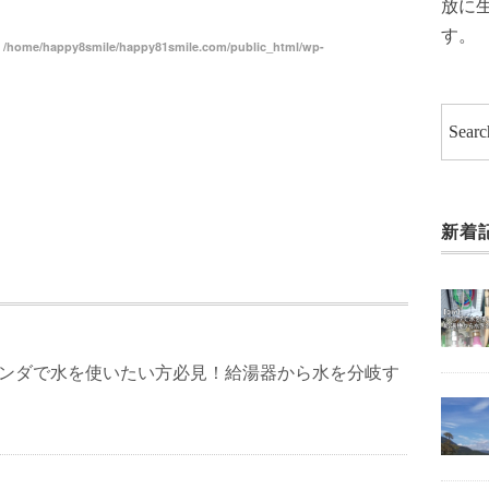
放に
す。
n
/home/happy8smile/happy81smile.com/public_html/wp-
新着
ランダで水を使いたい方必見！給湯器から水を分岐す