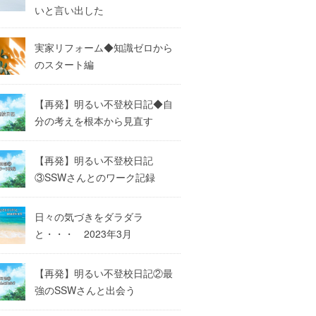
いと言い出した
実家リフォーム◆知識ゼロから
のスタート編
【再発】明るい不登校日記◆自
分の考えを根本から見直す
【再発】明るい不登校日記
③SSWさんとのワーク記録
日々の気づきをダラダラ
と・・・ 2023年3月
【再発】明るい不登校日記②最
強のSSWさんと出会う