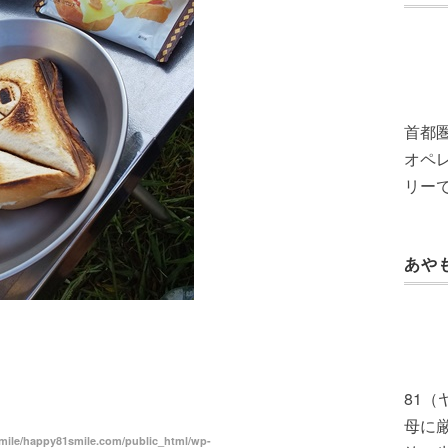
首都
オペレ
リー
あや
共
有
81
母に
ile/happy81smile.com/public_html/wp-