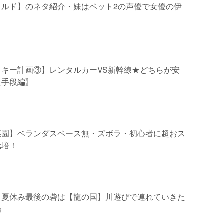
ワルド】のネタ紹介・妹はペット2の声優で女優の伊
スキー計画③】レンタルカーVS新幹線★どちらが安
通手段編〗
菜園】ベランダスペース無・ズボラ・初心者に超おス
栽培！
！夏休み最後の砦は【龍の国】川遊びで連れていきた
場