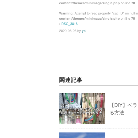
on line
content/themes/minimaga/single.php
78
b
st
: Attempt to read property "cat_ID" on null i
Warning
o
on line
content/themes/minimaga/single.php
78
›
DSC_3016
o
2020-08-26
by
yai
k
関連記事
【DIY】ベ
る方法