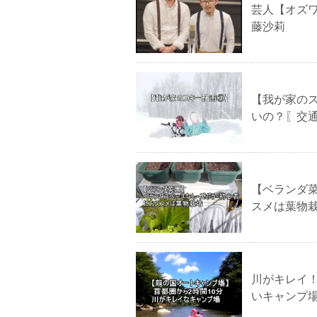
芸人【オズ
藤沙莉
【我が家の
いの？〖交
【ベランダ
スメは葉物
川がキレイ
いキャンプ