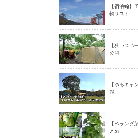
【宿泊編】
物リスト
【狭いスペ
公開
【ゆるキャ
報
【ベランダ
とめ