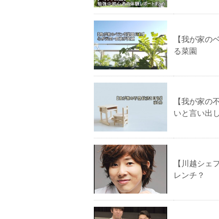
【我が家の
る菜園
【我が家の
いと言い出
【川越シェ
レンチ？