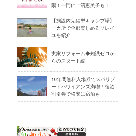
陽！一門に上沼恵美子も！
【施設内完結型キャンプ場】
一カ所で全部楽しめるソレイ
ユを紹介
実家リフォーム◆知識ゼロか
らのスタート編
10年間無料入場券でスパリゾ
ートハワイアンズ満喫！宿泊
割引券で格安に宿泊も