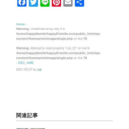
F
T
Li
Pi
E
共
a
wi
n
nt
m
有
c
tt
e
er
ail
Home
›
e
er
e
: Undefined array key 0 in
Warning
/home/happy8smile/happy81smile.com/public_html/wp-
b
st
on line
content/themes/minimaga/single.php
78
o
: Attempt to read property "cat_ID" on null in
Warning
/home/happy8smile/happy81smile.com/public_html/wp-
o
on line
content/themes/minimaga/single.php
78
k
›
DSC_4496
2021-05-07
by
yai
関連記事