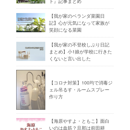
ト』記事まとめ
【我が家のベランダ菜園日
記】心が元気になって家族が
笑顔になる菜園
【我が家の不登校しぶり日記
まとめ】小1娘が学校に行きた
くないと言い出した
【コロナ対策】100均で消毒ジ
ェル吊るす・ルームスプレー
作り方
【海原やすよ・ともこ】面白
いのは血筋？旦那は前田耕