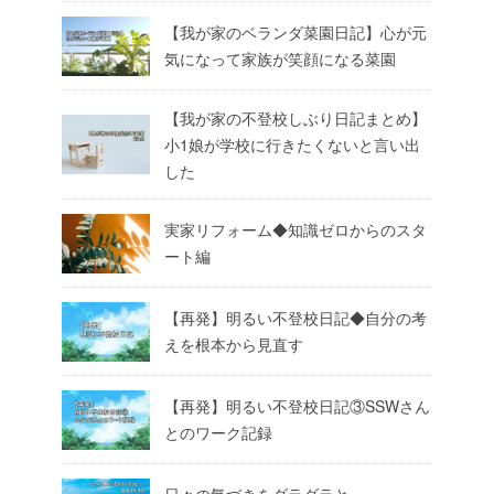
【我が家のベランダ菜園日記】心が元
気になって家族が笑顔になる菜園
【我が家の不登校しぶり日記まとめ】
小1娘が学校に行きたくないと言い出
した
実家リフォーム◆知識ゼロからのスタ
ート編
【再発】明るい不登校日記◆自分の考
えを根本から見直す
【再発】明るい不登校日記③SSWさん
とのワーク記録