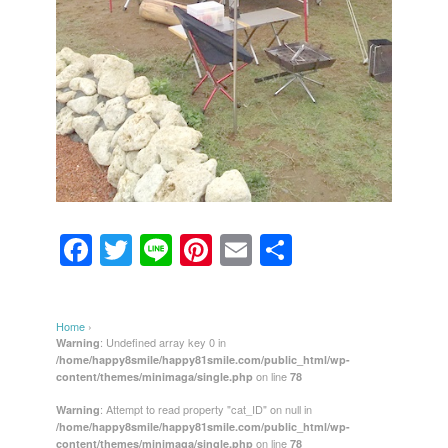
F
T
Li
Pi
E
共
a
wi
n
nt
m
有
c
tt
e
er
ail
Home
›
e
er
e
: Undefined array key 0 in
Warning
/home/happy8smile/happy81smile.com/public_html/wp-
b
st
on line
content/themes/minimaga/single.php
78
o
: Attempt to read property "cat_ID" on null in
Warning
/home/happy8smile/happy81smile.com/public_html/wp-
o
on line
content/themes/minimaga/single.php
78