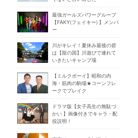
最強ガールズパワーグループ
【FAKY(フェイキー) 】メンバ
ー
川がキレイ！夏休み最後の砦
は【龍の国】川遊びで連れて
いきたいキャンプ場
【ミルクボーイ】昭和の内
海・筋肉の駒場★コーンフレ
ークでブレイク
ドラマ版【女子高生の無駄づ
かい 】画像付きでキャラ・配
役説明！