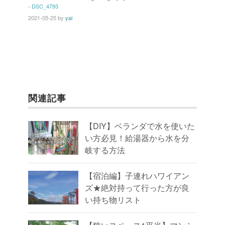
k
›
DSC_4793
2021-05-25
by
yai
関連記事
【DIY】ベランダで水を使いた
い方必見！給湯器から水を分
岐する方法
【宿泊編】子連れハワイアン
ズ★絶対持って行った方が良
い持ち物リスト