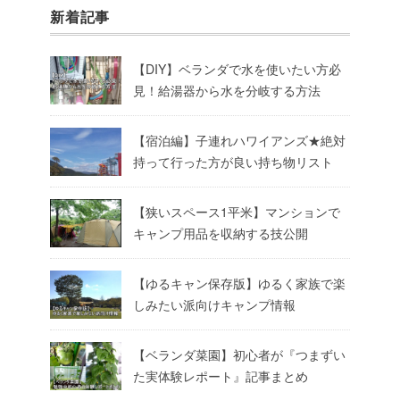
新着記事
【DIY】ベランダで水を使いたい方必
見！給湯器から水を分岐する方法
【宿泊編】子連れハワイアンズ★絶対
持って行った方が良い持ち物リスト
【狭いスペース1平米】マンションで
キャンプ用品を収納する技公開
【ゆるキャン保存版】ゆるく家族で楽
しみたい派向けキャンプ情報
【ベランダ菜園】初心者が『つまずい
た実体験レポート』記事まとめ