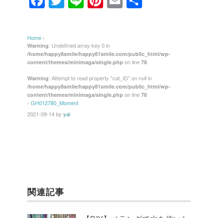
F
T
Li
Pi
E
共
a
wi
n
nt
m
有
c
tt
e
er
ail
Home
›
e
er
e
: Undefined array key 0 in
Warning
/home/happy8smile/happy81smile.com/public_html/wp-
b
st
on line
content/themes/minimaga/single.php
78
o
: Attempt to read property "cat_ID" on null in
Warning
/home/happy8smile/happy81smile.com/public_html/wp-
o
on line
content/themes/minimaga/single.php
78
k
›
GH012780_Moment
2021-09-14
by
yai
関連記事