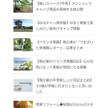
【狭いスペース1平米】マンションで
キャンプ用品を収納する技公開
【ゆるキャン保存版】ゆるく家族で楽
しみたい派向けキャンプ情報
【ベランダ菜園】初心者が『つまずい
た実体験レポート』記事まとめ
【我が家のベランダ菜園日記】心が元
気になって家族が笑顔になる菜園
【我が家の不登校しぶり日記まとめ】
小1娘が学校に行きたくないと言い出
した
実家リフォーム◆知識ゼロからのスタ