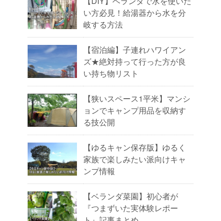
【DIY】ベランダで水を使いた
い方必見！給湯器から水を分
岐する方法
【宿泊編】子連れハワイアン
ズ★絶対持って行った方が良
い持ち物リスト
【狭いスペース1平米】マンシ
ョンでキャンプ用品を収納す
る技公開
【ゆるキャン保存版】ゆるく
家族で楽しみたい派向けキャ
ンプ情報
【ベランダ菜園】初心者が
『つまずいた実体験レポー
ト』記事まとめ