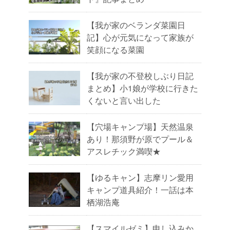
【我が家のベランダ菜園日
記】心が元気になって家族が
笑顔になる菜園
【我が家の不登校しぶり日記
まとめ】小1娘が学校に行きた
くないと言い出した
【穴場キャンプ場】天然温泉
あり！那須野が原でプール＆
アスレチック満喫★
【ゆるキャン】志摩リン愛用
キャンプ道具紹介！一話は本
栖湖浩庵
【スマイルゼミ】申し込みか