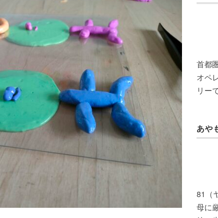
首都
オペレ
リー
あや
81
母に