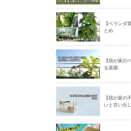
【ベランダ
とめ
【我が家の
る菜園
【我が家の
いと言い出