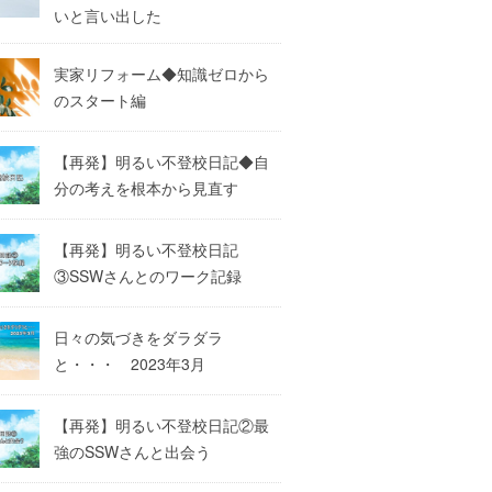
いと言い出した
実家リフォーム◆知識ゼロから
のスタート編
【再発】明るい不登校日記◆自
分の考えを根本から見直す
【再発】明るい不登校日記
③SSWさんとのワーク記録
日々の気づきをダラダラ
と・・・ 2023年3月
【再発】明るい不登校日記②最
強のSSWさんと出会う