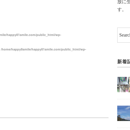
放に
共
す。
有
ile/happy81smile.com/public_html/wp-
n
/home/happy8smile/happy81smile.com/public_html/wp-
新着