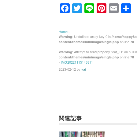
F
T
Li
Pi
E
a
wi
n
nt
m
c
tt
e
er
ail
Home
›
e
er
e
: Undefined array key 0 in
Warning
/home/happy8sm
on line
content/themes/minimaga/single.php
78
b
st
: Attempt to read property "cat_ID" on null i
Warning
o
on line
content/themes/minimaga/single.php
78
›
IMG20221115143811
o
2023-02-12
by
yai
k
関連記事