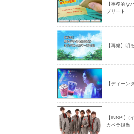
【事務的な
プリート
【再発】明
【ディーン
【INSPi
カペラ担当