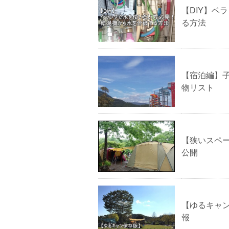
【DIY】ベ
る方法
【宿泊編】
物リスト
【狭いスペ
公開
【ゆるキャ
報