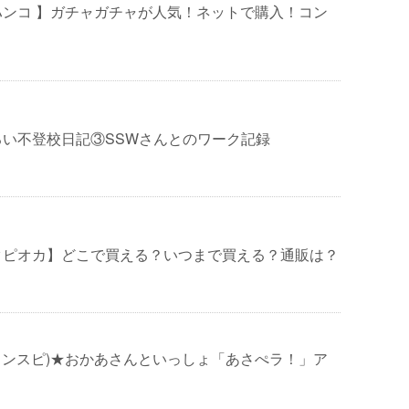
ハンコ 】ガチャガチャが人気！ネットで購入！コン
るい不登校日記③SSWさんとのワーク記録
タピオカ】どこで買える？いつまで買える？通販は？
】(インスピ)★おかあさんといっしょ「あさぺラ！」ア