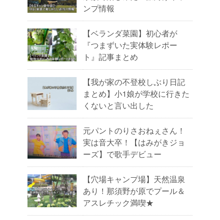
ンプ情報
【ベランダ菜園】初心者が
『つまずいた実体験レポー
ト』記事まとめ
【我が家の不登校しぶり日記
まとめ】小1娘が学校に行きた
くないと言い出した
元パントのりさおねぇさん！
実は音大卒！【はみがきジョ
ーズ】で歌手デビュー
【穴場キャンプ場】天然温泉
あり！那須野が原でプール＆
アスレチック満喫★