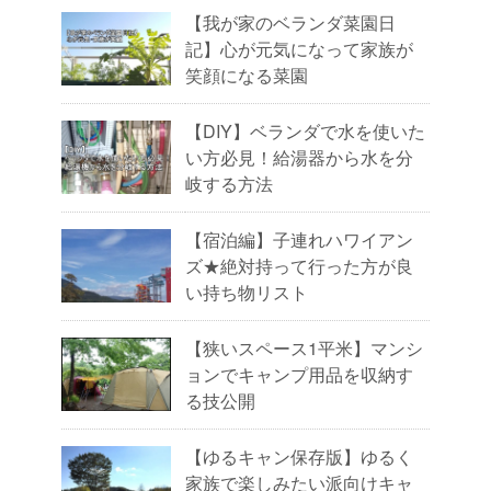
【我が家のベランダ菜園日
記】心が元気になって家族が
笑顔になる菜園
【DIY】ベランダで水を使いた
い方必見！給湯器から水を分
岐する方法
【宿泊編】子連れハワイアン
ズ★絶対持って行った方が良
い持ち物リスト
【狭いスペース1平米】マンシ
ョンでキャンプ用品を収納す
る技公開
【ゆるキャン保存版】ゆるく
家族で楽しみたい派向けキャ