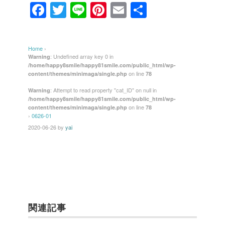
F
T
Li
Pi
E
共
a
wi
n
nt
m
有
c
tt
e
er
ail
Home
›
e
er
e
: Undefined array key 0 in
Warning
/home/happy8smile/happy81smile.com/public_html/wp-
b
st
on line
content/themes/minimaga/single.php
78
o
: Attempt to read property "cat_ID" on null in
Warning
/home/happy8smile/happy81smile.com/public_html/wp-
o
on line
content/themes/minimaga/single.php
78
k
›
0626-01
2020-06-26
by
yai
関連記事