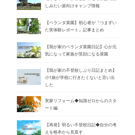
しみたい派向けキャンプ情報
【ベランダ菜園】初心者が『つまずい
た実体験レポート』記事まとめ
【我が家のベランダ菜園日記】心が元
気になって家族が笑顔になる菜園
【我が家の不登校しぶり日記まとめ】
小1娘が学校に行きたくないと言い出
した
実家リフォーム◆知識ゼロからのスタ
ート編
【再発】明るい不登校日記◆自分の考
えを根本から見直す