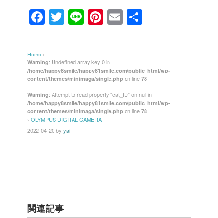
F
T
Li
Pi
E
共
a
wi
n
nt
m
有
c
tt
e
er
ail
Home
›
e
er
e
: Undefined array key 0 in
Warning
/home/happy8smile/happy81smile.com/public_html/wp-
b
st
on line
content/themes/minimaga/single.php
78
o
: Attempt to read property "cat_ID" on null in
Warning
/home/happy8smile/happy81smile.com/public_html/wp-
o
on line
content/themes/minimaga/single.php
78
k
›
OLYMPUS DIGITAL CAMERA
2022-04-20
by
yai
関連記事